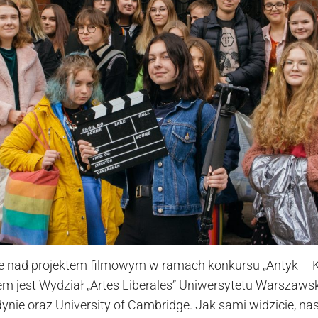
e nad projektem filmowym w ramach konkursu „Antyk – K
m jest Wydział „Artes Liberales” Uniwersytetu Warszawski
ie oraz University of Cambridge. Jak sami widzicie, na