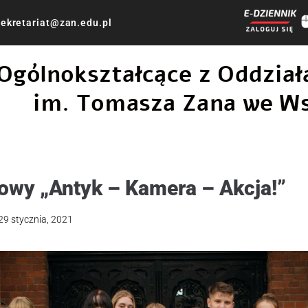
ekretariat@zan.edu.pl
 Ogólnokształcące z Oddzi
im. Tomasza Zana we W
mowy „Antyk – Kamera – Akcja!”
29 stycznia, 2021