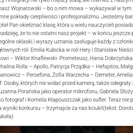
asz Wojnarowski – bo o nim mowa – wykazywał w tym d
ne pokłady cierpliwości i profesjonalizmu. Jesteśmy bar
ołał Pan okiełznać klasę, która u wielu nauczycieli posiad
dzieję, że to nie ostatni nasz projekt – w końcu jeszcze
ególne oklaski i wyrazy uznania zasługuje każdy z członk
łównych ról- Emilia Kubicka w roli Hery i Stanisław Nieści
owi – Wiktor Knaflewski- Prometeusz, Hania Dobrzyńska –
halina Rolla – Apollo, Patrycja Prządka – Hefajstos, Ma
nowicz – Persefona, Zofia Warzecha – Demeter, Amelia 
f. Osoby, których nie widać przed kamerą, także odegrały
uzanna Porańska jako operator mikrofonu, Gabriela Słoży
 fotograf i Kornelia Kłapouszczak jako sufler. Teraz nie
a wyniki konkursu – trzymajcie za nas kciuki!(tekst: Dor
ukała)