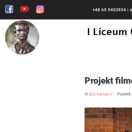
+48 65 5402934
|
s
I Liceum
Projekt fil
In
Bez kategorii
Posted