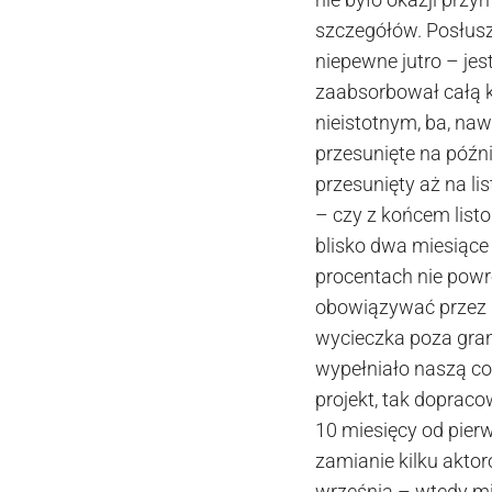
szczegółów. Posłusz
niepewne jutro – jes
zaabsorbował całą k
nieistotnym, ba, naw
przesunięte na późn
przesunięty aż na li
– czy z końcem listo
blisko dwa miesiące 
procentach nie powr
obowiązywać przez d
wycieczka poza gran
wypełniało naszą co
projekt, tak doprac
10 miesięcy od pierw
zamianie kilku akto
września – wtedy m