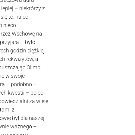
lepiej – niektórzy z
ię to, na co
h nieco
 przez Wschowę na
przyjała – było
ech godzin ciężkiej
ch rekwizytów, a
puszczając Olimp,
się w swoje
órą – podobno –
ch kwestii – bo co
powiedzialni za wiele
ntami z
owie był dla naszej
ównie ważnego –
 reżyserem i