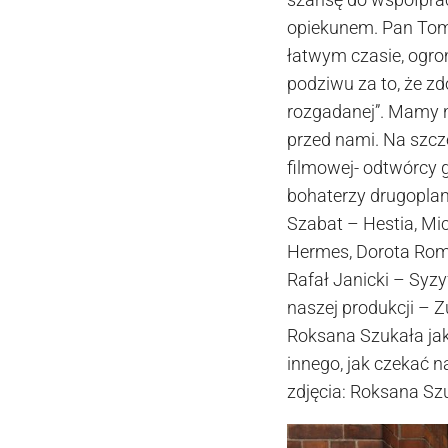
opiekunem. Pan Tom
łatwym czasie, ogrom
podziwu za to, że zd
rozgadanej”. Mamy na
przed nami. Na szcz
filmowej- odtwórcy g
bohaterzy drugoplan
Szabat – Hestia, Mic
Hermes, Dorota Roma
Rafał Janicki – Syzy
naszej produkcji – Z
Roksana Szukała jako
innego, jak czekać n
zdjęcia: Roksana Sz