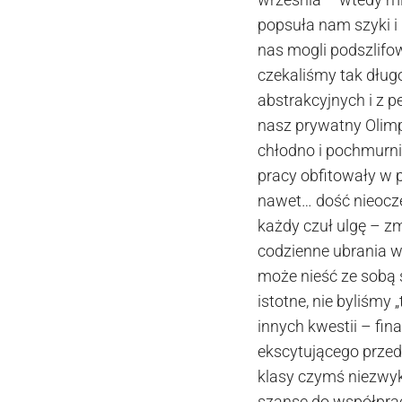
popsuła nam szyki i 
nas mogli podszlifow
czekaliśmy tak długo
abstrakcyjnych i z
nasz prywatny Olimp
chłodno i pochmurnie
pracy obfitowały w 
nawet… dość nieocze
każdy czuł ulgę – zm
codzienne ubrania w
może nieść ze sobą 
istotne, nie byliśmy
innych kwestii – fin
ekscytującego przeds
klasy czymś niezwy
szansę do współpracy