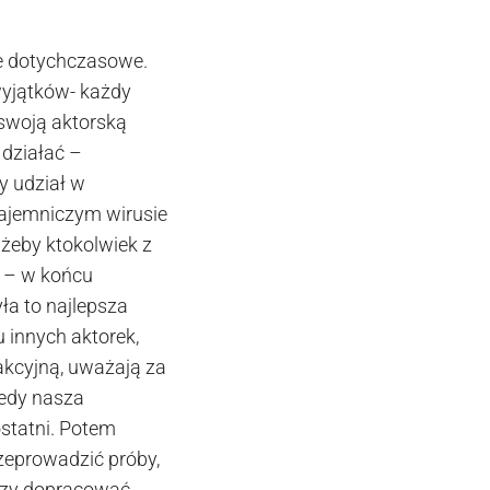
ie dotychczasowe.
wyjątków- każdy
swoją aktorską
 działać –
y udział w
tajemniczym wirusie
 żeby ktokolwiek z
e – w końcu
ła to najlepsza
u innych aktorek,
akcyjną, uważają za
tedy nasza
ostatni. Potem
rzeprowadzić próby,
 czy dopracować