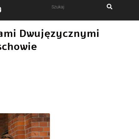
ałami Dwujęzycznymi
schowie