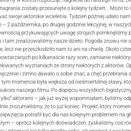
nagrania zostały przesunięte o kolejny tydzień… Może to i 
ać swoje aktorskie wcielenia. Tydzień później udało nam s
 – 2 października, po drugiej godzinie lekcyjnej, w naszyc
 pewnością przykuwających uwagę strojach pomknęliśmy
 i tam zrealizowaliśmy nasze dzieło. Pogoda znowu nie s
, lecz nie przeszkodziło nam to ani na chwilę. Około czter
powtarzanych po kilkanaście razy scen, zamianie niektóry
kiwanych wyznaniach ze strony niektórych z aktorów. O
ęczenie i zimno dawało o sobie znać, a chęć przebrania 
 tym momencie była większa od nieśmiertelnej sławy, kt
sukces naszego filmu. Po dopięciu wszystkich logistyczny
 „tylko” aktorami – jak już wyżej wspomniałam, byliśmy od
alnie zrozumieliśmy, że to już koniec. Projekt, który mome
ięwzięcia potrafił być dla nas kolejnym problemem na gł
kłym – oprócz kolejnych doświadczeń, zyskaliśmy coś r
 i integracji nie tylko między sobą, ale również z naszym