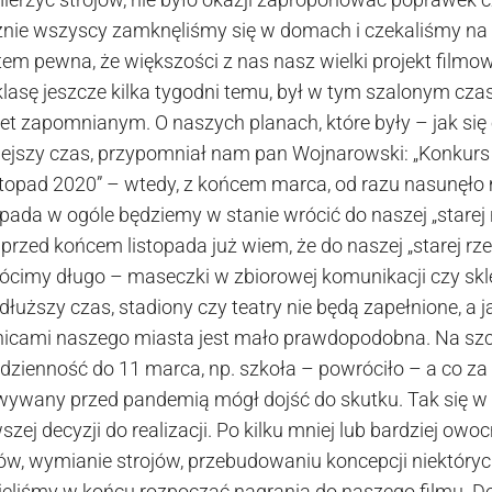
nie wszyscy zamknęliśmy się w domach i czekaliśmy na t
tem pewna, że większości z nas nasz wielki projekt filmow
lasę jeszcze kilka tygodni temu, był w tym szalonym cza
et zapomnianym. O naszych planach, które były – jak się 
iejszy czas, przypomniał nam pan Wojnarowski: „Konkurs
stopad 2020” – wtedy, z końcem marca, od razu nasunęło m
pada w ogóle będziemy w stanie wrócić do naszej „starej 
przed końcem listopada już wiem, że do naszej „starej rz
ócimy długo – maseczki w zbiorowej komunikacji czy sk
łuższy czas, stadiony czy teatry nie będą zapełnione, a 
icami naszego miasta jest mało prawdopodobna. Na szcz
dzienność do 11 marca, np. szkoła – powróciło – a co za 
owywany przed pandemią mógł dojść do skutku. Tak się w 
szej decyzji do realizacji. Po kilku mniej lub bardziej ow
rów, wymianie strojów, przebudowaniu koncepcji niektóry
ieliśmy w końcu rozpocząć nagrania do naszego filmu. 