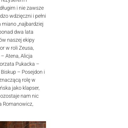
ługim i nie zawsze
dzo wdzięczni i pełni
a miano „najbardziej
 ponad dwa lata
ów naszej ekipy
or w roli Zeusa,
 Atena, Alicja
łgorzata Pukacka –
Biskup – Posejdon i
 znaczącą rolę w
ńska jako klapser,
 pozostaje nam nic
ota Romanowicz,