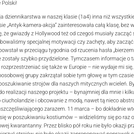
 Polski!
ja dziennikarstwa w naszej klasie (1a4) inna niż wszystk
sie „Antyk-kamera-akcja” zainteresowała całą klasę, bez 
, że gwiazdy z Hollywood też od czegoś musiały zacząć 
ebowaliśmy specjalnej motywacji czy zachęty, aby zacząć
 powstał w przeciągu tygodnia od rzucenia hasła „bierzem
kże zostały szybko przydzielone. Tymczasem informacje o 
ozprzestrzeniać się także w Europie – nie wydaje mi się,
oosobowej grupy zakrzątał sobie tym głowę w tym czasi
 poszukiwanie strojów dla naszych mitycznych wcieleń. By
 realizacji naszego projektu – bynajmniej dla mnie i kilk
 ciucholandzie i obcowanie z modą, nawet tą nieco abstr
 uszczęśliwiającego zarazem. 11 marca – bo dokładnie w
 się w poszukiwaniu kostiumów – widzieliśmy się po raz 
wej kwarantanny. Przez blisko pół roku nie było okazji p
ymierzyć strojów, nie było okazji zaproponować poprawek