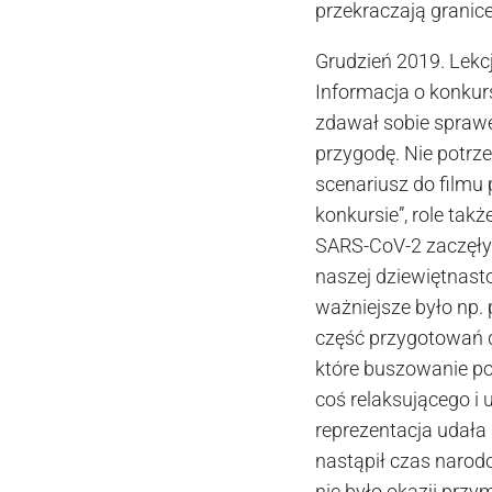
przekraczają granice
Grudzień 2019. Lekc
Informacja o konkur
zdawał sobie sprawę
przygodę. Nie potrz
scenariusz do filmu
konkursie”, role ta
SARS-CoV-2 zaczęły r
naszej dziewiętnast
ważniejsze było np.
część przygotowań do
które buszowanie po
coś relaksującego i
reprezentacja udała
nastąpił czas narodo
nie było okazji prz