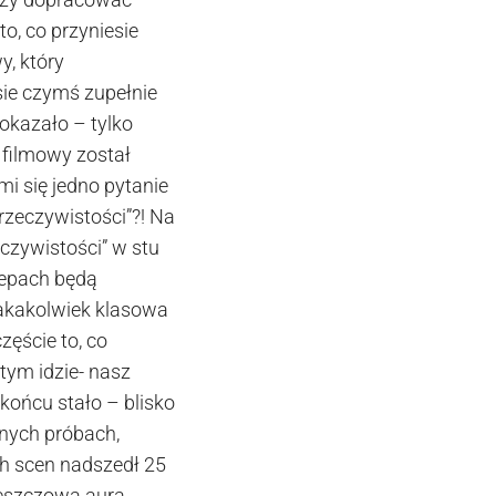
o, co przyniesie
y, który
sie czymś zupełnie
okazało – tylko
 filmowy został
i się jedno pytanie
rzeczywistości”?! Na
eczywistości” w stu
lepach będą
jakakolwiek klasowa
ęście to, co
tym idzie- nasz
końcu stało – blisko
ocnych próbach,
ch scen nadszedł 25
Deszczowa aura