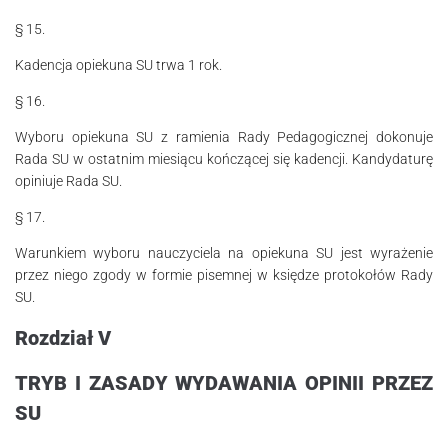
§ 15.
Kadencja opiekuna SU trwa 1 rok.
§ 16.
Wyboru opiekuna SU z ramienia Rady Pedagogicznej dokonuje
Rada SU w osta­tnim miesiącu kończącej się kadencji. Kandydaturę
opiniuje Rada SU.
§ 17.
Warunkiem wyboru nauczyciela na opiekuna SU jest wyrażenie
przez niego zgo­­dy w formie pisemnej w księdze protokołów Rady
SU.
Rozdział V
TRYB I ZASADY WYDAWANIA OPINII PRZEZ
SU