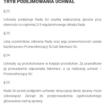
TRYB PODEJMOWANIA UCHWAŁ
§ 22.
Uchwały podejmuje Rada SU zwykłą większością głosów przy
obecności co najmniej 2/3 regulaminowego składu Rady.
§ 23.
Listę uczestników zebrania Rady oraz jego prawomocność ustala
każdorazowo Prze­wodni­czący SU lub Sekretarz SU.
§ 24.
Uchwały są protokołowane w księdze protokołów. Za prawidłowe
jej prowa­dzenie odpowiada Sekretarz, a za realizację uchwał –
Przewodniczący SU.
§ 25.
Rada SU przed podjęciem uchwały dotyczącej danej sprawy może
zobowiązać Zarząd do przeprowadzenia ogólnoszkolnego
głosowania nad tą sprawą.