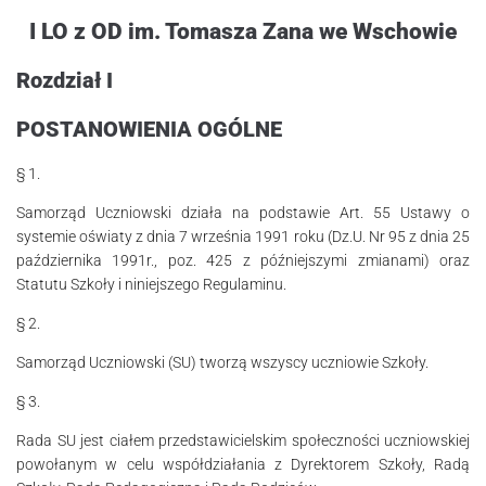
I LO z OD im. Tomasza Zana we Wschowie
Rozdział I
POSTANOWIENIA OGÓLNE
§ 1.
Samorząd Uczniowski działa na podstawie Art. 55 Ustawy o
systemie oświaty z dnia 7 wrze­ś­nia 1991 roku (Dz.U. Nr 95 z dnia 25
października 1991r., poz. 425 z póź­niej­szymi zmianami) oraz
Statutu Szkoły i niniejszego Regulaminu.
§ 2.
Samorząd Uczniowski (SU) tworzą wszyscy uczniowie Szkoły.
§ 3.
Rada SU jest ciałem przedstawicielskim społeczności uczniowskiej
powołanym w celu współdziałania z Dyrektorem Szkoły, Radą