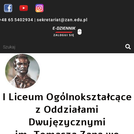
+48 65 5402934
|
sekretariat@zan.edu.pl
I Liceum Ogólnokształcące
z Oddziałami
Dwujęzycznymi