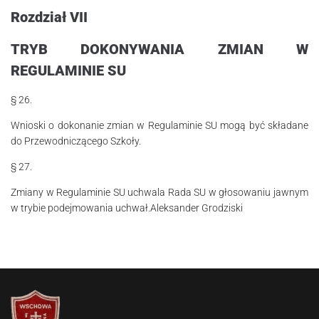
Rozdział VII
TRYB DOKONYWANIA ZMIAN W
REGULAMINIE SU
§ 26.
Wnioski o dokonanie zmian w Regulaminie SU mogą być składane
do Przewo­dni­czącego Szkoły.
§ 27.
Zmiany w Regulaminie SU uchwala Rada SU w głosowaniu jawnym
w trybie podejmowania uchwał.Aleksander Grodziski