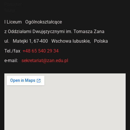
Posts not
found
I Liceum Ogólnokształcące
z Oddziałami Dwujęzycznymi
im. Tomasza Zana
ul. Matejki 1,
67-400 Wschowa lubuskie, Polska
Tel./fax
+48 65 540 29 34
e-mail:
sekretariat@zan.edu.pl