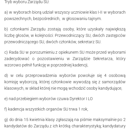
Tryb wyboru Zarządu SU:
a) w wyborach biorą udział wszyscy uczniowie klas I-II w wyborach
powszechnych, bezpośrednich, w głosowaniu tajnym.
b) członkami Zarządu zostają osoby, które uzyskały największą
liczbę gło­sów, w kolejności: Przewodniczący SU, dwóch zastępców
przewodniczącego SU, dwóch członków, sekretarz SU.
c) Rada SU w porozumieniu z opiekunem SU może przed wyborami
zadecydować o pozosta­wie­niu w Zarządzie Sekretarza, który
wzorowo pełnił funkcję w poprzed­niej kadencji,
d) w celu przeprowadzenia wyborów powołuje się 4 osobową
komisję wyborczą, której członkowie wywodzą się z samorządów
klasowych, w skład której nie mogą wchodzić osoby kandydujące,
e) nad przebiegiem wyborów czuwa Dyrektor I LO
f) kadencja wszystkich organów SU trwa 1 rok,
g) do dnia 15 kwietnia klasy zgłaszają na piśmie maksymalnie po 2
kandydatów do Zarządu z ich krót­­ką charakterystyką; kandydatury