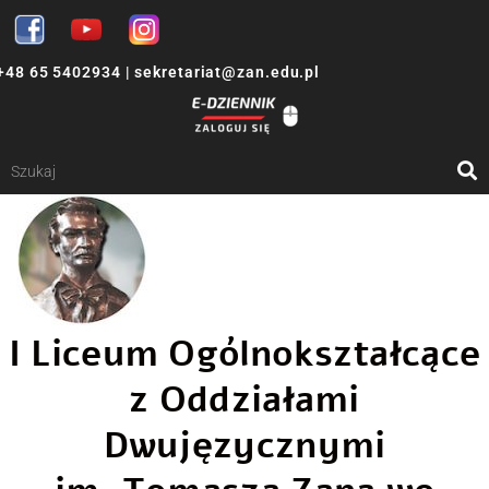
+48 65 5402934
|
sekretariat@zan.edu.pl
I Liceum Ogólnokształcące
z Oddziałami
Dwujęzycznymi