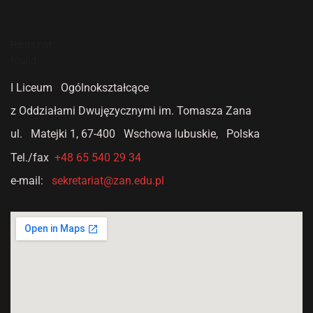
Posts not
found
I Liceum Ogólnokształcące
z Oddziałami Dwujęzycznymi
im. Tomasza Zana
ul. Matejki 1,
67-400 Wschowa lubuskie, Polska
Tel./fax
+48 65 540 29 34
e-mail:
sekretariat@zan.edu.pl