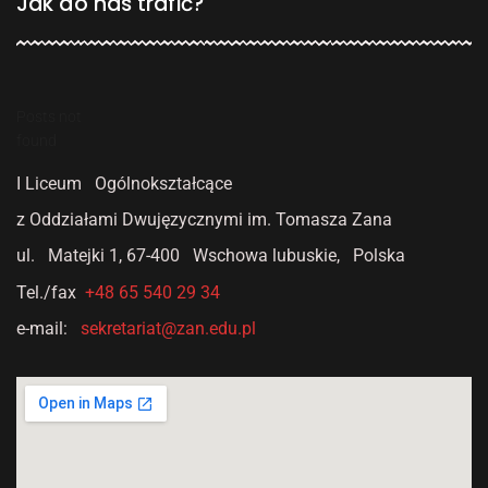
Jak do nas trafić?
Posts not
found
I Liceum Ogólnokształcące
z Oddziałami Dwujęzycznymi
im. Tomasza Zana
ul. Matejki 1,
67-400 Wschowa lubuskie, Polska
Tel./fax
+48 65 540 29 34
e-mail:
sekretariat@zan.edu.pl