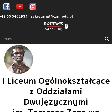
+48 65 5402934
|
sekretariat@zan.edu.pl
I Liceum Ogólnokształcące
z Oddziałami
Dwujęzycznymi