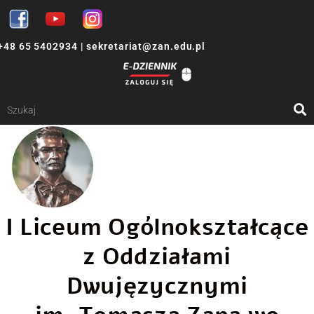
+48 65 5402934
|
sekretariat@zan.edu.pl
I Liceum Ogólnokształcące
z Oddziałami
Dwujęzycznymi