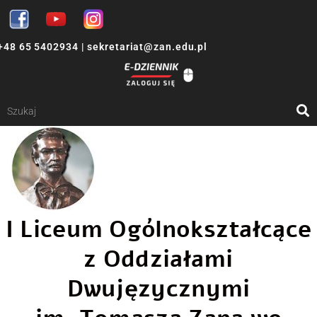
+48 65 5402934
|
sekretariat@zan.edu.pl
I Liceum Ogólnokształcące
z Oddziałami
Dwujęzycznymi