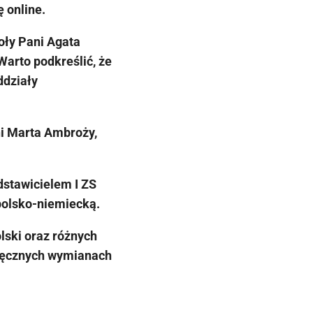
ę online.
oły Pani Agata
arto podkreślić, że
ddziały
i Marta Ambroży,
dstawicielem I ZS
polsko-niemiecką.
ski oraz różnych
sięcznych wymianach