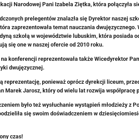
kacji Narodowej Pani Izabela Ziętka, która połączyła si
dczonych prelegentów znalazła się Dyrektor naszej szk
która zaprezentowała temat nauczania dwujęzycznego. W
edyną szkołą w województwie lubuskim, która posiada o
ją się one w naszej ofercie od 2010 roku.
na konferencji reprezentowała także Wicedyrektor Pan
yki dwujęzycznej.
 reprezentację, ponieważ oprócz dyrekcji liceum, prze
 Marek Jarosz, który od wielu lat rozwija współpracę 
eniem było też wysłuchanie wystąpień młodzieży z Pol
a podzieliła się swoim doświadczeniem w dziesięciomie
.
ony czas!