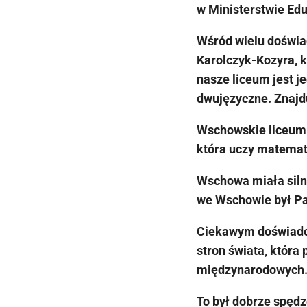
w Ministerstwie Edu
Wśród wielu doświa
Karolczyk-Kozyra, 
nasze liceum jest j
dwujęzyczne. Znajdu
Wschowskie liceum 
która uczy matemat
Wschowa miała silną
we Wschowie był Pan
Ciekawym doświadcz
stron świata, któr
międzynarodowych
To był dobrze spędz