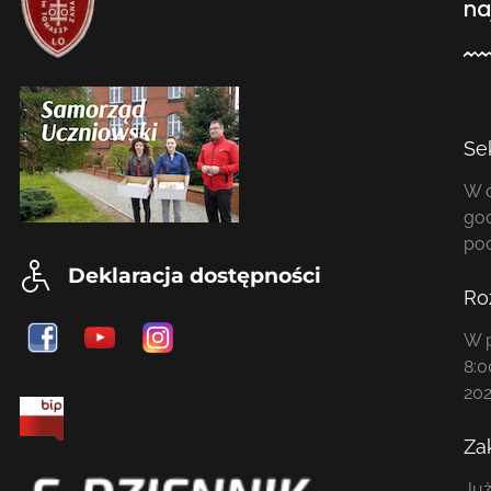
na
Se
W o
god
po
Deklaracja dostępności
Ro
W p
8:0
202
Za
Już