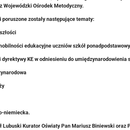
az Wojewódzki Ośrodek Metodyczny.
i poruszone zostały następujące tematy:
szłości
mobilności edukacyjne uczniów szkół ponadpodstawow
i dyrektywy KE w odniesieniu do umiędzynarodowienia 
zynarodowa
ży
o-niemiecka.
ł Lubuski Kurator Oświaty Pan Mariusz Biniewski oraz 