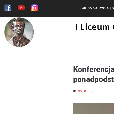
+48 65 5402934
|
s
I Liceum
Konferencj
ponadpods
In
Bez kategorii
Posted