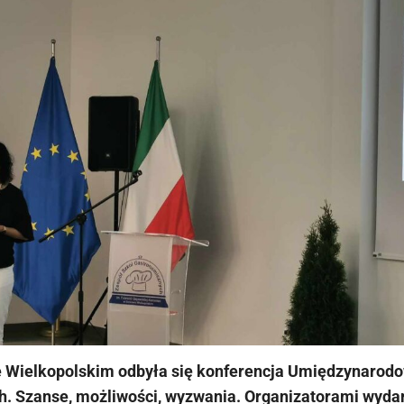
 Wielkopolskim odbyła się konferencja Umiędzynarodo
 Szanse, możliwości, wyzwania.
Organizatorami wydar