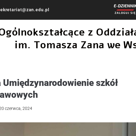
ekretariat@zan.edu.pl
 Ogólnokształcące z Oddzi
im. Tomasza Zana we W
a Umiędzynarodowienie szkół
tawowych
20 czerwca, 2024