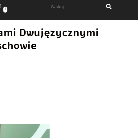
ałami Dwujęzycznymi
schowie