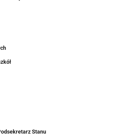
ych
szkół
Podsekretarz Stanu