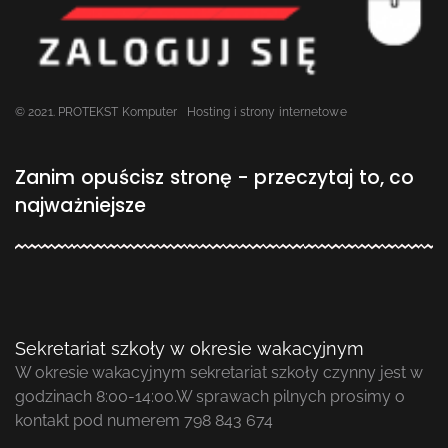
© 2021. PROTEKST Komputer
Hosting i strony internetowe
Zanim opuścisz stronę - przeczytaj to, co
najważniejsze
Sekretariat szkoły w okresie wakacyjnym
W okresie wakacyjnym sekretariat szkoły czynny jest w
godzinach 8:00-14:00.W sprawach pilnych prosimy o
kontakt pod numerem 798 843 674