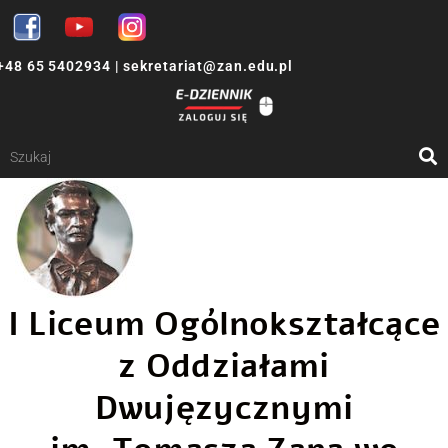
+48 65 5402934
|
sekretariat@zan.edu.pl
I Liceum Ogólnokształcące
z Oddziałami
Dwujęzycznymi