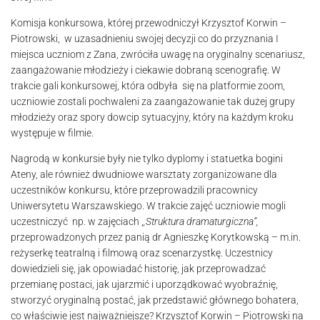
Komisja konkursowa, której przewodniczył Krzysztof Korwin –
Piotrowski, w uzasadnieniu swojej decyzji co do przyznania I
miejsca uczniom z Zana, zwróciła uwagę na oryginalny scenariusz,
zaangażowanie młodzieży i ciekawie dobraną scenografię. W
trakcie gali konkursowej, która odbyła się na platformie zoom,
uczniowie zostali pochwaleni za zaangażowanie tak dużej grupy
młodzieży oraz spory dowcip sytuacyjny, który na każdym kroku
występuje w filmie.
Nagrodą w konkursie były nie tylko dyplomy i statuetka bogini
Ateny, ale również dwudniowe warsztaty zorganizowane dla
uczestników konkursu, które przeprowadzili pracownicy
Uniwersytetu Warszawskiego. W trakcie zajęć uczniowie mogli
uczestniczyć np. w zajęciach ,
,Struktura dramaturgiczna”,
przeprowadzonych przez panią dr Agnieszkę Korytkowską – m.in.
reżyserkę teatralną i filmową oraz scenarzystkę. Uczestnicy
dowiedzieli się, jak opowiadać historię, jak przeprowadzać
przemianę postaci, jak ujarzmić i uporządkować wyobraźnię,
stworzyć oryginalną postać, jak przedstawić głównego bohatera,
co właściwie jest najważniejsze? Krzysztof Korwin – Piotrowski na