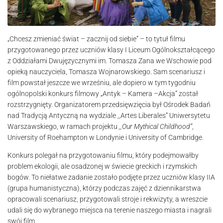
„Chcesz zmieniać świat – zacznij od siebie” – to tytuł filmu
przygotowanego przez uczniów klasy I Liceum Ogólnokształcącego
z Oddziałami Dwujęzycznymi im. Tomasza Zana we Wschowie pod
opieką nauczyciela, Tomasza Wojnarowskiego. Sam scenariusz i
film powstał jeszcze we wrześniu, ale dopiero w tym tygodniu
ogólnopolski konkurs filmowy „Antyk – Kamera –Akcja” został
rozstrzygnięty. Organizatorem przedsięwzięcia był Ośrodek Badań
nad Tradycją Antyczną na wydziale ,,Artes Liberales” Uniwersytetu
Warszawskiego, w ramach projektu
,,Our Mythical Childhood”
,
University of Roehampton w Londynie i University of Cambridge.
Konkurs polegał na przygotowaniu filmu, który podejmowałby
problem ekologii, ale osadzonej w świecie greckich i rzymskich
bogów. To niełatwe zadanie zostało podjęte przez uczniów klasy IIA
(grupa humanistyczna), którzy podczas zajęć z dziennikarstwa
opracowali scenariusz, przygotowali stroje i rekwizyty, a wreszcie
udali się do wybranego miejsca na terenie naszego miasta i nagrali
swój film.