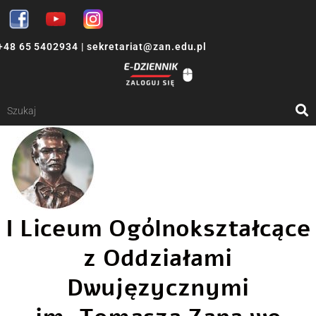
+48 65 5402934
|
sekretariat@zan.edu.pl
I Liceum Ogólnokształcące
z Oddziałami
Dwujęzycznymi