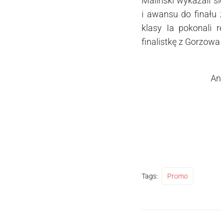
Maliński wykazali s
i awansu do finału 
klasy Ia pokonali 
finalistkę z Gorzowa
Anna Mat
Tags:
Promo