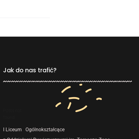
Jak do nas trafić?
Posts not
found
I Liceum Ogólnokształcące