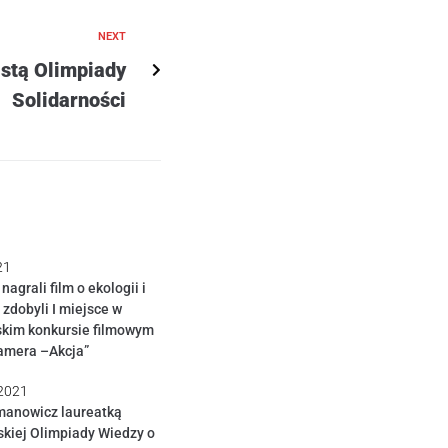
NEXT
listą Olimpiady
Solidarności
21
agrali film o ekologii i
 zdobyli I miejsce w
skim konkursie filmowym
amera –Akcja”
 2021
manowicz laureatką
kiej Olimpiady Wiedzy o