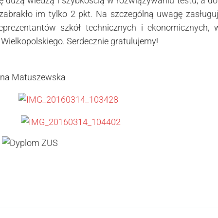
ię dużą wiedzą i szybkością w rozwiązywaniu testu, a d
zabrakło im tylko 2 pkt. Na szczególną uwagę zasługuj
reprezentantów szkół technicznych i ekonomicznych,
 Wielkopolskiego. Serdecznie gratulujemy!
uszewska