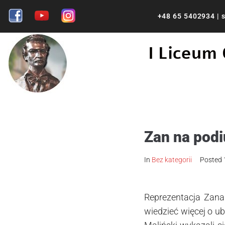
+48 65 5402934
|
s
I Liceum
Zan na podi
In
Bez kategorii
Posted
Reprezentacja Zana
wiedzieć więcej o u