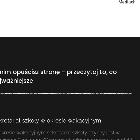
Mediach
nim opuścisz stronę - przeczytaj to, co
jważniejsze
kretariat szkoły w okresie wakacyjnym
kresie wakacyjnym sekretariat szkoły czynny jest w