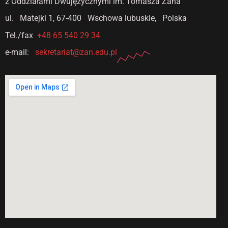
z Oddziałami Dwujęzycznymi
im. Tomasza Zana
ul. Matejki 1,
67-400 Wschowa lubuskie, Polska
Tel./fax
+48 65 540 29 34
e-mail:
sekretariat@zan.edu.pl