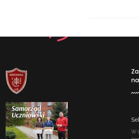
Za
na
Se
W o