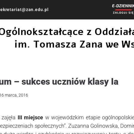
ekretariat@zan.edu.pl
 Ogólnokształcące z Oddzi
im. Tomasza Zana we W
um – sukces uczniów klasy Ia
16 marca, 2016
 zajęła
III miejsce
w wojewódzkim etapie ogólnopolski
bezpieczeniach społecznych”. Zuzanna Golinowska, Domi