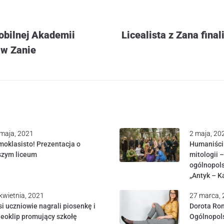
obilnej Akademii
Licealista z Zana fina
 w Zanie
maja, 2021
2 maja, 20
oklasisto! Prezentacja o
Humaniści n
szym liceum
mitologii –
ogólnopol
„Antyk – K
kwietnia, 2021
27 marca,
i uczniowie nagrali piosenkę i
Dorota Ro
eoklip promujący szkołę
Ogólnopols