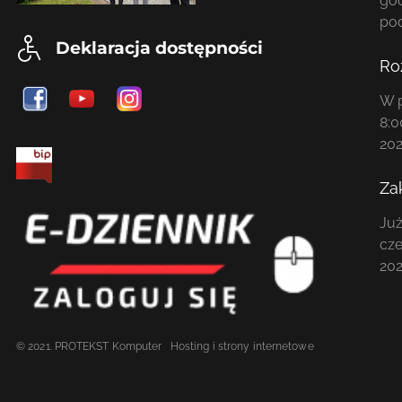
god
po
Deklaracja dostępności
Ro
W p
8:0
202
Za
Już
cze
202
© 2021. PROTEKST Komputer
Hosting i strony internetowe