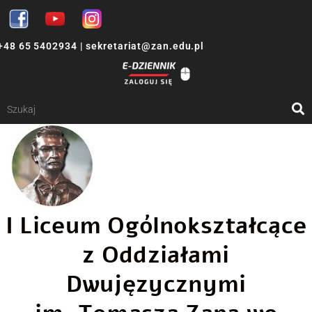
+48 65 5402934
|
sekretariat@zan.edu.pl
I Liceum Ogólnokształcące
z Oddziałami
Dwujęzycznymi