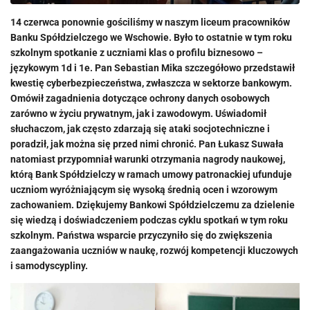
14 czerwca ponownie gościliśmy w naszym liceum pracowników
Banku Spółdzielczego we Wschowie. Było to ostatnie w tym roku
szkolnym spotkanie z uczniami klas o profilu biznesowo –
językowym 1d i 1e. Pan Sebastian Mika szczegółowo przedstawił
kwestię cyberbezpieczeństwa, zwłaszcza w sektorze bankowym.
Omówił zagadnienia dotyczące ochrony danych osobowych
zarówno w życiu prywatnym, jak i zawodowym. Uświadomił
słuchaczom, jak często zdarzają się ataki socjotechniczne i
poradził, jak można się przed nimi chronić. Pan Łukasz Suwała
natomiast przypomniał warunki otrzymania nagrody naukowej,
którą Bank Spółdzielczy w ramach umowy patronackiej ufunduje
uczniom wyróżniającym się wysoką średnią ocen i wzorowym
zachowaniem. Dziękujemy Bankowi Spółdzielczemu za dzielenie
się wiedzą i doświadczeniem podczas cyklu spotkań w tym roku
szkolnym. Państwa wsparcie przyczyniło się do zwiększenia
zaangażowania uczniów w naukę, rozwój kompetencji kluczowych
i samodyscypliny.