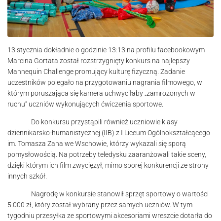
13 stycznia dokładnie o godzinie 13:13 na profilu facebookowym
Marcina Gortata został rozstrzygnięty konkurs na najlepszy
Mannequin Challenge promujący kulturę fizyczną. Zadanie
uczestników polegało na przygotowaniu nagrania filmowego, w
którym poruszająca się kamera uchwyciłaby „zamrożonych w
ruchu” uczniów wykonujących ćwiczenia sportowe.
Do konkursu przystąpili również uczniowie klasy
dziennikarsko-humanistycznej (IIB) z I Liceum Ogólnokształcącego
im. Tomasza Zana we Wschowie, którzy wykazali się sporą
pomysłowością. Na potrzeby teledysku zaaranżowali takie sceny,
dzięki którym ich film zwyciężył, mimo sporej konkurencji ze strony
innych szkół.
Nagrodę w konkursie stanowił sprzęt sportowy o wartości
5.000 zł, który został wybrany przez samych uczniów. W tym
tygodniu przesyłka ze sportowymi akcesoriami wreszcie dotarła do