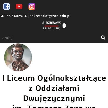
+48 65 5402934
|
sekretariat@zan.edu.pl
I Liceum Ogólnokształcące
z Oddziałami
Dwujęzycznymi