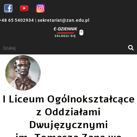
+48 65 5402934
|
sekretariat@zan.edu.pl
I Liceum Ogólnokształcące
z Oddziałami
Dwujęzycznymi