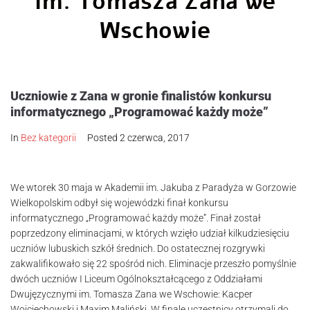
im. Tomasza Zana we
Wschowie
Uczniowie z Zana w gronie finalistów konkursu
informatycznego „Programować każdy może”
In
Bez kategorii
Posted
2 czerwca, 2017
We wtorek 30 maja w Akademii im. Jakuba z Paradyża w Gorzowie
Wielkopolskim odbył się wojewódzki finał konkursu
informatycznego „Programować każdy może”. Finał został
poprzedzony eliminacjami, w których wzięło udział kilkudziesięciu
uczniów lubuskich szkół średnich. Do ostatecznej rozgrywki
zakwalifikowało się 22 spośród nich. Eliminacje przeszło pomyślnie
dwóch uczniów I Liceum Ogólnokształcącego z Oddziałami
Dwujęzycznymi im. Tomasza Zana we Wschowie: Kacper
Wojciechowski i Maxim Maliński. W finale uczestnicy otrzymali do