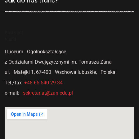
Jak do nas trafić?
Posts not
found
I Liceum Ogólnokształcące
z Oddziałami Dwujęzycznymi
im. Tomasza Zana
ul. Matejki 1,
67-400 Wschowa lubuskie, Polska
Tel./fax
+48 65 540 29 34
e-mail:
sekretariat@zan.edu.pl