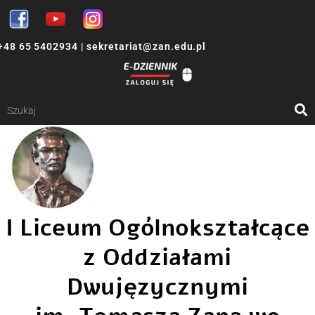
+48 65 5402934
|
sekretariat@zan.edu.pl
I Liceum Ogólnokształcące
z Oddziałami
Dwujęzycznymi