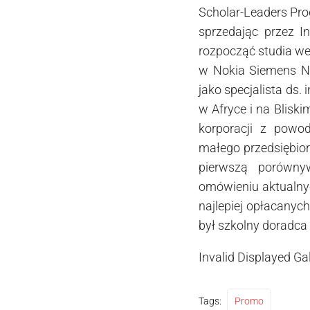
Scholar-Leaders Prog
sprzedając przez I
rozpocząć studia w
w Nokia Siemens Ne
jako specjalista ds.
w Afryce i na Bliski
korporacji z powo
małego przedsiębio
pierwszą porówny
omówieniu aktualny
najlepiej opłacanyc
był szkolny doradca
Invalid Displayed Gal
Tags:
Promo