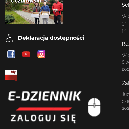
Se
W o
god
po
Deklaracja dostępności
Ro
W p
8:0
202
Za
Już
cze
202