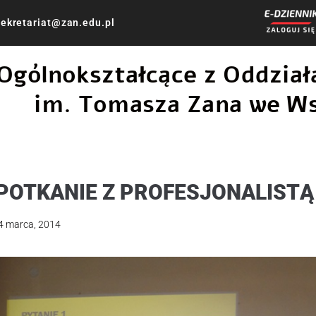
ekretariat@zan.edu.pl
 Ogólnokształcące z Oddzi
im. Tomasza Zana we W
POTKANIE Z PROFESJONALISTĄ
4 marca, 2014