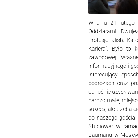
W dniu 21 lutego
Oddziałami Dwuj
Profesjonalistą Kar
Kariera”. Było to
zawodowej (własne
informacyjnego i go
interesujący sposó
podróżach oraz pr
odnośnie uzyskiwani
bardzo małej miejsc
sukces, ale trzeba c
do naszego gościa. 
Studiował w ramac
Baumana w Moskwie 