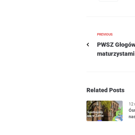
PREVIOUS
PWSZ Głogów 
maturzystam
Related Posts
12 
Ósm
na