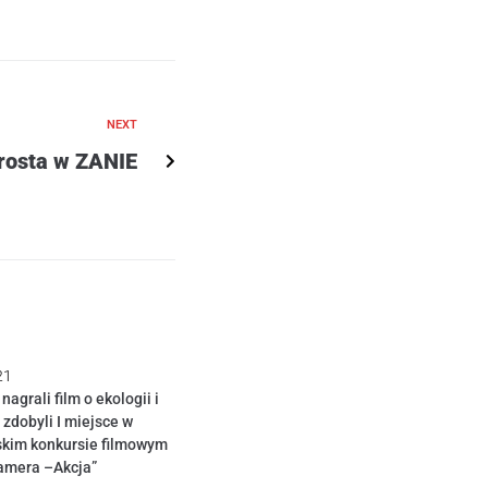
NEXT
rosta w ZANIE
21
agrali film o ekologii i
 zdobyli I miejsce w
skim konkursie filmowym
amera –Akcja”