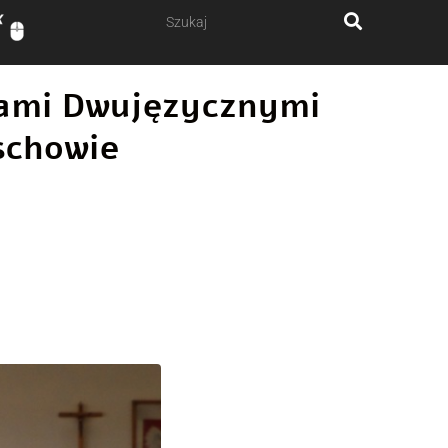
ałami Dwujęzycznymi
schowie