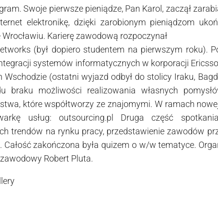
ram. Swoje pierwsze pieniądze, Pan Karol, zaczął zarabi
nternet elektronikę, dzięki zarobionym pieniądzom uko
e Wrocławiu. Karierę zawodową rozpoczynał
tworks (był dopiero studentem na pierwszym roku). P
 integracji systemów informatycznych w korporacji Ericsson
m Wschodzie (ostatni wyjazd odbył do stolicy Iraku, Bag
du braku możliwości realizowania własnych pomysł
rstwa, które współtworzy ze znajomymi. W ramach nowej
warkę usług: outsourcing.pl Druga część spotkani
ch trendów na rynku pracy, przedstawienie zawodów prz
h. Całość zakończona była quizem o w/w tematyce. Org
 zawodowy Robert Pluta.
lery