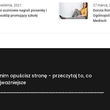
kwietnia, 2021
27 marca,
i uczniowie nagrali piosenkę i
Dorota Ro
eoklip promujący szkołę
Ogólnopols
Mediach
nim opuścisz stronę - przeczytaj to, co
jważniejsze