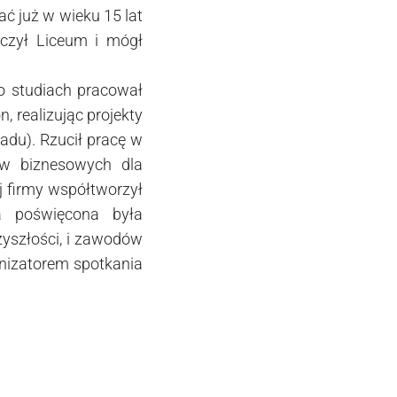
ać już w wieku 15 lat
ńczył Liceum i mógł
o studiach pracował
, realizując projekty
dadu). Rzucił pracę w
ów biznesowych dla
 firmy współtworzył
a poświęcona była
yszłości, i zawodów
anizatorem spotkania