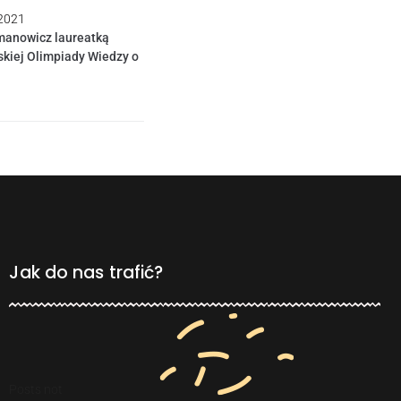
 2021
manowicz laureatką
kiej Olimpiady Wiedzy o
Jak do nas trafić?
Posts not