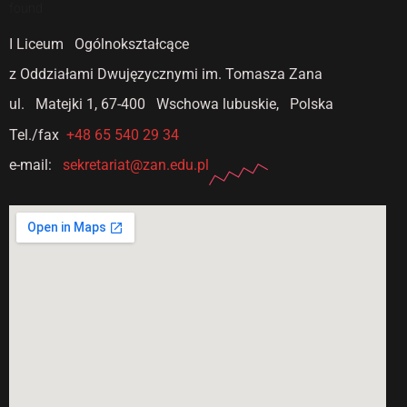
found
I Liceum Ogólnokształcące
z Oddziałami Dwujęzycznymi
im. Tomasza Zana
ul. Matejki 1,
67-400 Wschowa lubuskie, Polska
Tel./fax
+48 65 540 29 34
e-mail:
sekretariat@zan.edu.pl