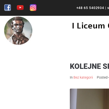
+48 65 5402934
|
s
I Liceum
KOLEJNE S
In
Bez kategorii
Posted