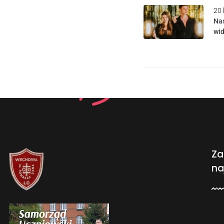
20 
Nas
wid
Za
na