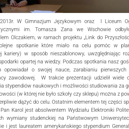
 2013r. W Gimnazjum Językowym oraz I Liceum Og
ęzycznymi im. Tomasza Zana we Wschowie odbyło
olem Olczakiem, w ramach projektu „Link do Przyszłości
 kolejne spotkanie które miało na celu pomóc w pla
j kariery) w sposób nieszablonowy, uwzględniając ro
spodarki opartej na wiedzy. Podczas spotkania nasz go
b opowiadał o swojej nauce, zarabianiu pierwszych p
acy zawodowej. W trakcie prezentacji udzielił wiele
a stypendiów naukowych i możliwości studiowania za gr
owości (w której nie było szkoły czy sklepu) można z 
ierpliwie dążyć do celu. Ostatnim elementem tej części s
Pan Karol jest absolwentem Wydziału Elektroniki Polite
h wymiany studenckiej na Państwowym Uniwersytec
i jest laureatem amerykańskiego stypendium General 