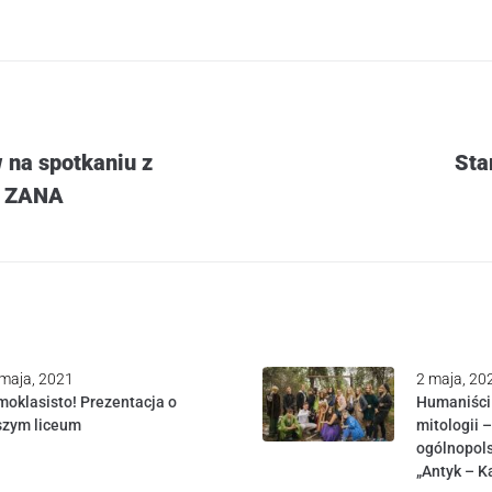
na spotkaniu z
Sta
i ZANA
maja, 2021
2 maja, 20
oklasisto! Prezentacja o
Humaniści n
szym liceum
mitologii –
ogólnopol
„Antyk – K