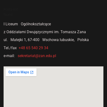
Posts not
found
I Liceum Ogólnokształcące
z Oddziałami Dwujęzycznymi
im. Tomasza Zana
ul. Matejki 1,
67-400 Wschowa lubuskie, Polska
Tel./fax
+48 65 540 29 34
e-mail:
sekretariat@zan.edu.pl