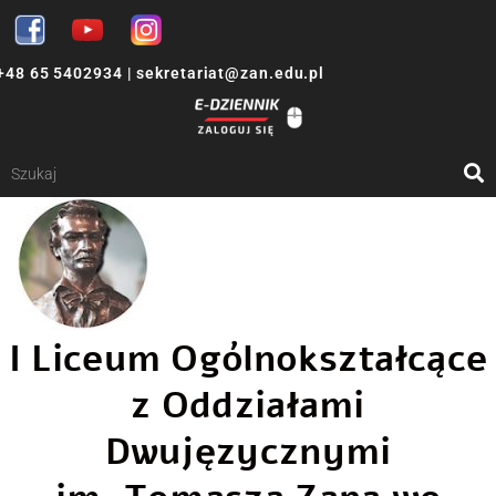
+48 65 5402934
|
sekretariat@zan.edu.pl
I Liceum Ogólnokształcące
z Oddziałami
Dwujęzycznymi