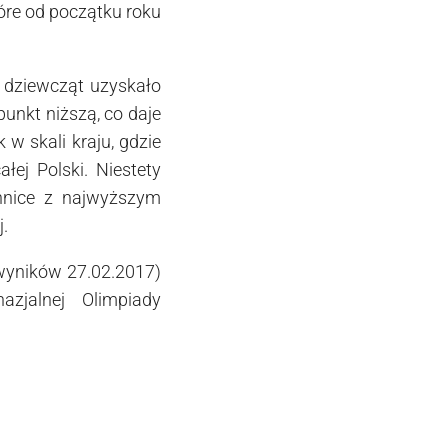
tóre od początku roku
.
 dziewcząt uzyskało
unkt niższą, co daje
 w skali kraju, gdzie
łej Polski. Niestety
nnice z najwyższym
.
 wyników 27.02.2017)
azjalnej Olimpiady