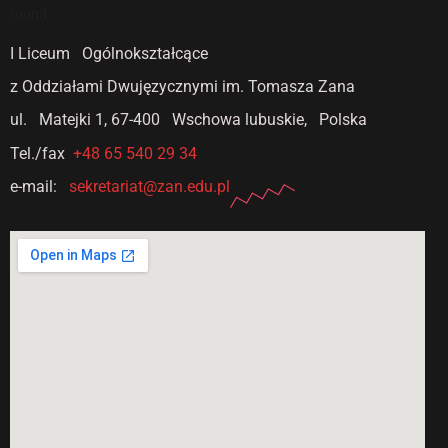
found
I Liceum Ogólnokształcące
z Oddziałami Dwujęzycznymi
im. Tomasza Zana
ul. Matejki 1,
67-400 Wschowa lubuskie, Polska
Tel./fax
+48 65 540 29 34
e-mail:
sekretariat@zan.edu.pl