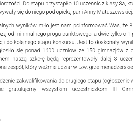
orczości. Do etapu przystąpiło 10 uczennic z klasy 3a, k
ywały się do niego pod opieką pani Anny Matuszewskiej
alnych wyników miło jest nam poinformować Was, że 8
zą od minimalnego progu punktowego, a dwie tylko o 1 p
ji do kolejnego etapu konkursu. Jest to doskonały wynik
głosiło się ponad 1600 uczniów ze 150 gimnazjów z ca
inem naszą szkołę będą reprezentowały dalej 3 ucze
ne zespół, który weźmie udział w tzw. grze menadżerskiej
dzenie zakwalifikowania do drugiego etapu (ogłoszenie
ie gratulujemy wszystkim uczestniczkom III Gimn
a