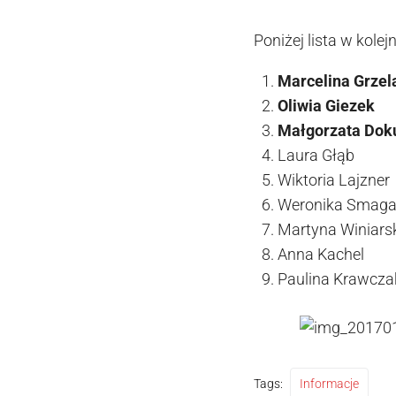
Poniżej lista w kole
Marcelina Grzel
Oliwia Giezek
Małgorzata Doku
Laura Głąb
Wiktoria Lajzner
Weronika Smaga
Martyna Winiars
Anna Kachel
Paulina Krawcza
Tags:
Informacje