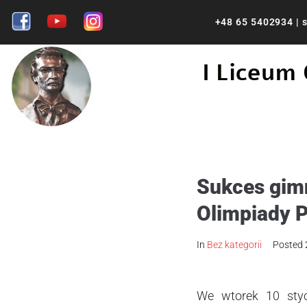
+48 65 5402934
|
s
I Liceum
Sukces gimn
Olimpiady P
In
Bez kategorii
Posted
We wtorek 10 styc