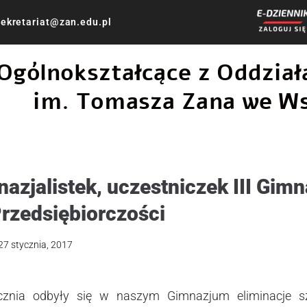
ekretariat@zan.edu.pl
 Ogólnokształcące z Oddzi
im. Tomasza Zana we W
azjalistek, uczestniczek III Gimn
rzedsiębiorczości
27 stycznia, 2017
znia odbyły się w naszym Gimnazjum eliminacje sz