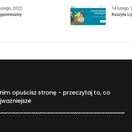
lutego, 2022
14 lutego,
zypominamy
Ruszyła Li
nim opuścisz stronę - przeczytaj to, co
jważniejsze