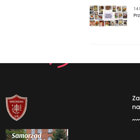
14 
Pr
Za
na