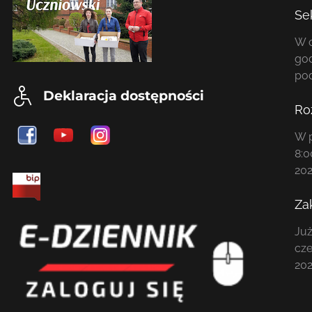
Se
W o
god
po
Deklaracja dostępności
Ro
W p
8:0
202
Za
Już
cze
202