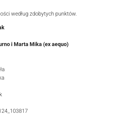
jności według zdobytych punktów.
ak
rno i Marta Mika (ex aequo)
ła
ka
k