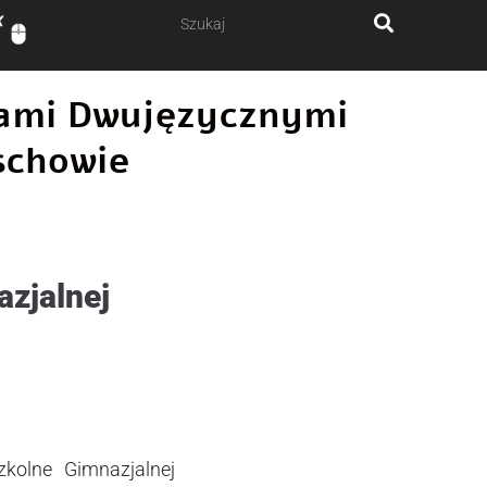
ałami Dwujęzycznymi
schowie
azjalnej
kolne Gimnazjalnej