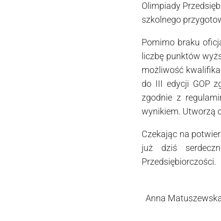
Olimpiady Przedsiębi
szkolnego przygotow
Pomimo braku oficj
liczbę punktów wyżs
możliwość kwalifikac
do III edycji GOP z
zgodnie z regulam
wynikiem. Utworzą o
Czekając na potwier
już dziś serdeczn
Przedsiębiorczości.
Anna Matuszewsk