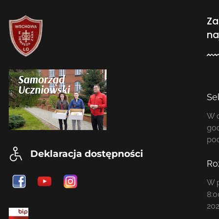
Za
na
Se
W o
god
po
Deklaracja dostępności
Ro
W p
8:0
202