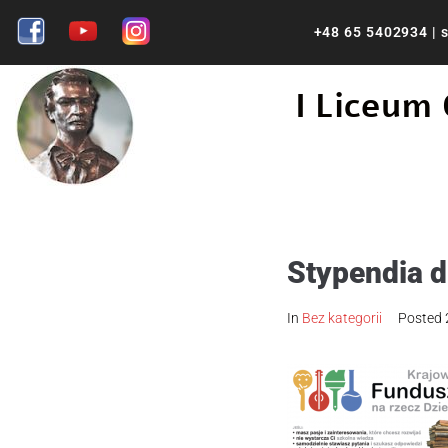
+48 65 5402934
|
s
I Liceum
Stypendia d
In
Bez kategorii
Posted