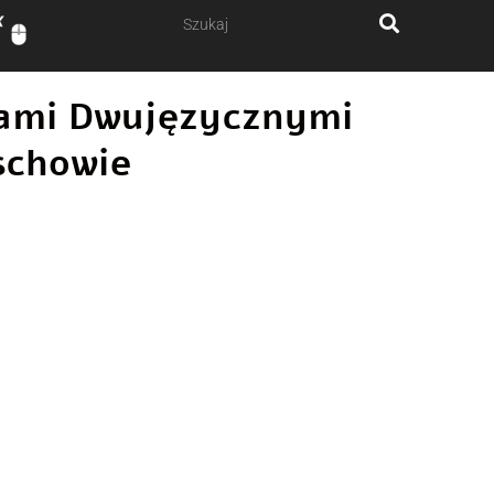
ałami Dwujęzycznymi
schowie