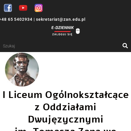
+48 65 5402934
|
sekretariat@zan.edu.pl
I Liceum Ogólnokształcące
z Oddziałami
Dwujęzycznymi