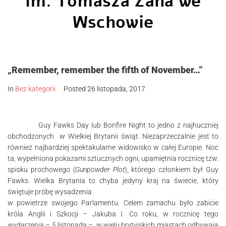
im. Tomasza Zana we
Wschowie
„Remember, remember the fifth of November…”
In
Bez kategorii
Posted
26 listopada, 2017
Guy Fawks Day lub Bonfire Night to jedno z najhuczniej
obchodzonych w Wielkiej Brytanii świąt. Niezaprzeczalnie jest to
również najbardziej spektakularne widowisko w całej Europie. Noc
ta, wypełniona pokazami sztucznych ogni, upamiętnia rocznicę tzw.
spisku prochowego (
Gunpowder Plot
), którego członkiem był Guy
Fawks. Wielka Brytania to chyba jedyny kraj na świecie, który
świętuje próbę wysadzenia
w powietrze swojego Parlamentu. Celem zamachu było zabicie
króla Anglii i Szkocji – Jakuba I. Co roku, w rocznicę tego
wydarzenia – 5 listopada – w wielu brytyjskich miastach odbywają