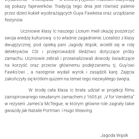
się pokazy fajerwerków. Tradycją tego dnia jest również palenie
przez dzieci kukieł wyobrażających Guya Fawkesa oraz urządzanie
festynów.
Uczniowie klasy Ic naszego Liceum mieli okazję poszerzyć
swoja wiedzę kulturową o to właśnie zagadnienie. Licealiści z klasy
dwujęzycznej, pod opieką pani Jagody Wąsik, wcielili się w rolę
detektywów CSI i przeprowadzili śledztwo dotyczące próby
zamachu. Uczniowie zebrali i przeanalizowali dowody świadczące
na korzyść oraz przeciw głównemu podejrzanemu tj. Guy’owi
Fawks’owi , a następnie wydali wyrok i zasądzili karę. Zajęcia
zakończyły się krótkim quizem na temat tego niezwykłego święta.
W środę cała klasa Ic brała udział w projekcji filmu
zainspirowanego nieudanym zamachem z 1605 pt. „V for Vendetta”
w reżyserii James’a McTeigue, w którym główne role zagrały takie
gwiazdy jak Natalie Portman i Hugo Weaving.
Jagoda Wąsik