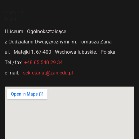
Posts not
found
I Liceum Ogólnokształcące
z Oddziałami Dwujęzycznymi
im. Tomasza Zana
ul. Matejki 1,
67-400 Wschowa lubuskie, Polska
Tel./fax
+48 65 540 29 34
e-mail:
sekretariat@zan.edu.pl