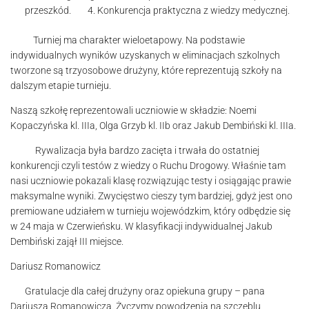
przeszkód. 4. Konkurencja praktyczna z wiedzy medycznej.
Turniej ma charakter wieloetapowy. Na podstawie
indywidualnych wyników uzyskanych w eliminacjach szkolnych
tworzone są trzyosobowe drużyny, które reprezentują szkoły na
dalszym etapie turnieju.
Naszą szkołę reprezentowali uczniowie w składzie: Noemi
Kopaczyńska kl. IIIa, Olga Grzyb kl. IIb oraz Jakub Dembiński kl. IIIa.
Rywalizacja była bardzo zacięta i trwała do ostatniej
konkurencji czyli testów z wiedzy o Ruchu Drogowy. Właśnie tam
nasi uczniowie pokazali klasę rozwiązując testy i osiągając prawie
maksymalne wyniki. Zwycięstwo cieszy tym bardziej, gdyż jest ono
premiowane udziałem w turnieju wojewódzkim, który odbędzie się
w 24 maja w Czerwieńsku. W klasyfikacji indywidualnej Jakub
Dembiński zajął III miejsce.
Dariusz Romanowicz
Gratulacje dla całej drużyny oraz opiekuna grupy – pana
Dariusza Romanowicza. Życzymy powodzenia na szczeblu