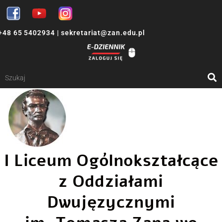
+48 65 5402934
|
sekretariat@zan.edu.pl
I Liceum Ogólnokształcące
z Oddziałami
Dwujęzycznymi