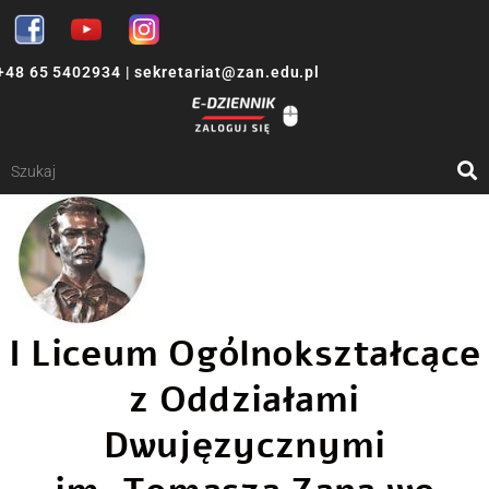
+48 65 5402934
|
sekretariat@zan.edu.pl
I Liceum Ogólnokształcące
z Oddziałami
Dwujęzycznymi