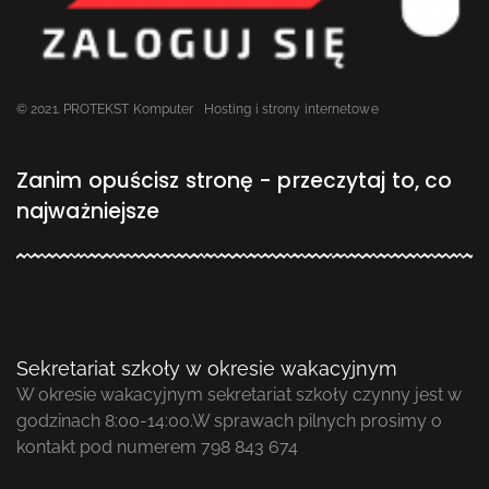
© 2021. PROTEKST Komputer
Hosting i strony internetowe
Zanim opuścisz stronę - przeczytaj to, co
najważniejsze
Sekretariat szkoły w okresie wakacyjnym
W okresie wakacyjnym sekretariat szkoły czynny jest w
godzinach 8:00-14:00.W sprawach pilnych prosimy o
kontakt pod numerem 798 843 674