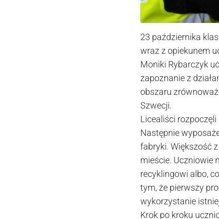
23 października klas
wraz z opiekunem ud
Moniki Rybarczyk uc
zapoznanie z działan
obszaru zrównoważo
Szwecji.
Licealiści rozpoczęl
Następnie wyposażen
fabryki. Większość z
mieście. Uczniowie 
recyklingowi albo, c
tym, że pierwszy pro
wykorzystanie istn
Krok po kroku ucznio