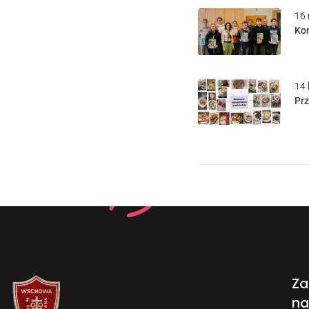
16 
Kon
14 
Pr
Za
na