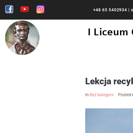
+48 65 5402934
|
s
I Liceum
Lekcja recy
In
Bez kategorii
Posted