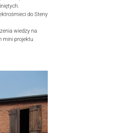
niętych.
ektrośmieci do Steny
zenia wiedzy na
h mini projektu