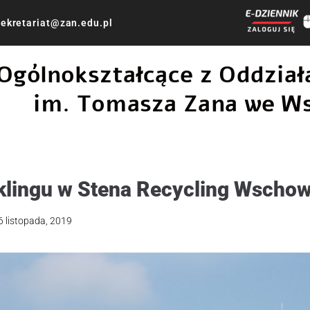
ekretariat@zan.edu.pl
 Ogólnokształcące z Oddzi
im. Tomasza Zana we W
klingu w Stena Recycling Wscho
6 listopada, 2019