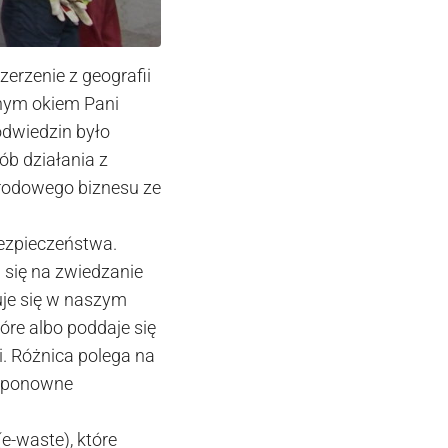
zerzenie z geografii
jnym okiem Pani
odwiedzin było
sób działania z
rodowego biznesu ze
bezpieczeństwa.
 się na zwiedzanie
uje się w naszym
re albo poddaje się
i. Różnica polega na
to ponowne
(e-waste), które