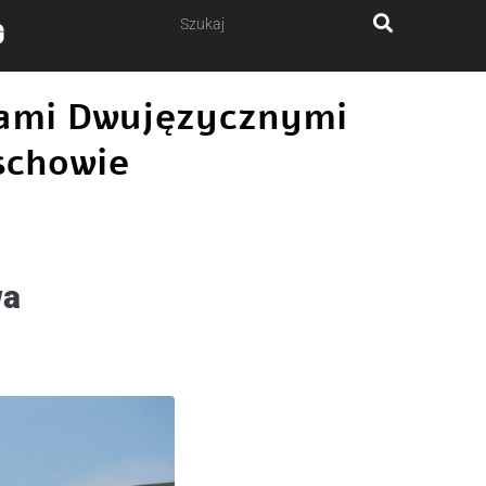
ałami Dwujęzycznymi
schowie
wa