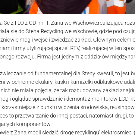
a 3c z I LO z OD im. T. Zana we Wschowie,realizująca rozs
ała się do Stena Recycling we Wschowie, gdzie pod czu
zniowie mogli wejść i zwiedzać zakład. Głównym celem 
iami firmy utylizującej sprzęt RTV, realizującej w ten spo
nego rozwoju. Firma jest jednym z oddziałów międzyna
i zwiedzanie od fundamentalnej dla Steny kwestii, to jest 
i w ochronne okulary, kaski i kamizelki odblaskowe udali
 nich nie miała pojęcia, że tak rozbudowany zakład znajd
mogli oglądać sprawdzanie i demontaż monitorów LCD, któ
o korzystniejsze z punktu widzenia środowiska, reusingow
ces to przetwarzanie do innej postaci, natomiast drugi, 
iejących komponentów.
wie z Zana mogli śledzić 'drogę recyklingu’ elektrośmieci 