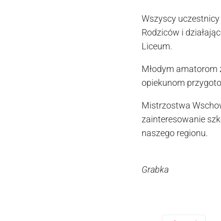
Wszyscy uczestnicy 
Rodziców i działaj
Liceum.
Młodym amatorom za
opiekunom przygoto
Mistrzostwa Wschowy
zainteresowanie szk
naszego regionu.
K
Grabka