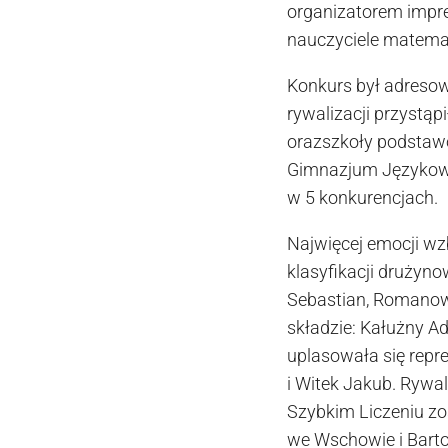
organizatorem impre
nauczyciele matemat
Konkurs był adreso
rywalizacji przystąp
orazszkoły podstawo
Gimnazjum Językowe
w 5 konkurencjach.
Najwięcej emocji wz
klasyfikacji drużyn
Sebastian, Romanowi
składzie: Kałużny Ada
uplasowała się repr
i Witek Jakub. Rywa
Szybkim Liczeniu zos
we Wschowie i Barto