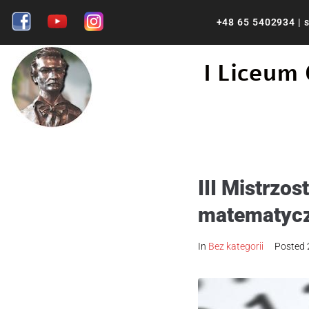
+48 65 5402934
|
s
I Liceum
III Mistrzo
matematycz
In
Bez kategorii
Posted