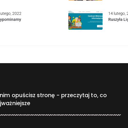
lutego, 2022
14 lutego,
zypominamy
Ruszyła Li
nim opuścisz stronę - przeczytaj to, co
jważniejsze