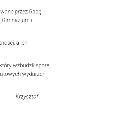
dowane przez Radę
w Gimnazjum i
ości, a ich
który wzbudził spore
światowych wydarzeń
of