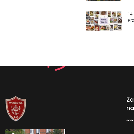
14 
Pr
Za
na