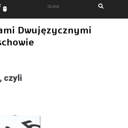
ałami Dwujęzycznymi
schowie
 czyli