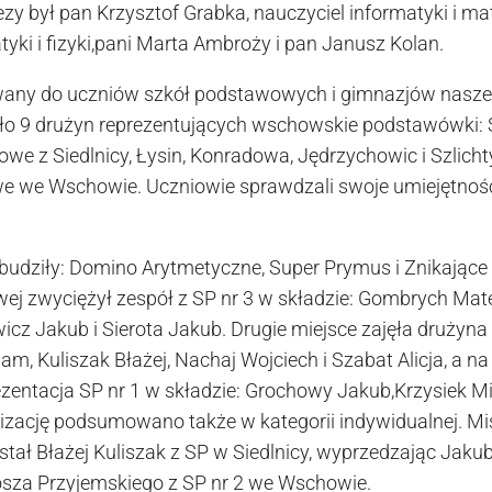
zy był pan Krzysztof Grabka, nauczyciel informatyki i m
yki i fizyki,pani Marta Ambroży i pan Janusz Kolan.
wany do uczniów szkół podstawowych i gimnazjów nasz
iło 9 drużyn reprezentujących wschowskie podstawówki: S
we z Siedlnicy, Łysin, Konradowa, Jędrzychowic i Szlicht
 we Wschowie. Uczniowie sprawdzali swoje umiejętności
budziły: Domino Arytmetyczne, Super Prymus i Znikające 
owej zwyciężył zespół z SP nr 3 w składzie: Gombrych Ma
cz Jakub i Sierota Jakub. Drugie miejsce zajęła drużyna 
m, Kuliszak Błażej, Nachaj Wojciech i Szabat Alicja, a na 
ezentacja SP nr 1 w składzie: Grochowy Jakub,Krzysiek M
lizację podsumowano także w kategorii indywidualnej. 
tał Błażej Kuliszak z SP w Siedlnicy, wyprzedzając Jakub
sza Przyjemskiego z SP nr 2 we Wschowie.