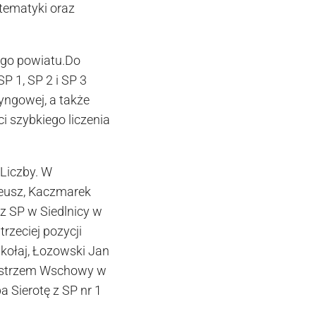
atematyki oraz
ego powiatu.Do
P 1, SP 2 i SP 3
yngowej, a także
 szybkiego liczenia
Liczby. W
teusz, Kaczmarek
z SP w Siedlnicy w
trzeciej pozycji
ikołaj, Łozowski Jan
Mistrzem Wschowy w
a Sierotę z SP nr 1