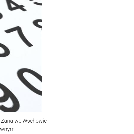
a Zana we Wschowie
łównym