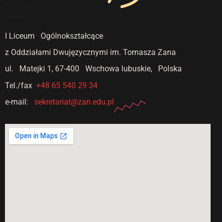
Posts not
found
I Liceum Ogólnokształcące
z Oddziałami Dwujęzycznymi
im. Tomasza Zana
ul. Matejki 1,
67-400 Wschowa lubuskie, Polska
Tel./fax
+48 65 540 29 34
e-mail:
sekretariat@zan.edu.pl