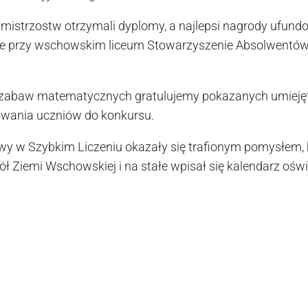
mistrzostw otrzymali dyplomy, a najlepsi nagrody ufun
ące przy wschowskim liceum Stowarzyszenie Absolwentó
baw matematycznych gratulujemy pokazanych umiejętn
wania uczniów do konkursu.
 w Szybkim Liczeniu okazały się trafionym pomysłem, 
ół Ziemi Wschowskiej i na stałe wpisał się kalendarz o
rzyszt