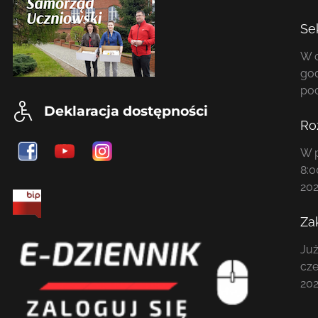
Se
W o
god
po
Deklaracja dostępności
Ro
W p
8:0
202
Za
Już
cze
202