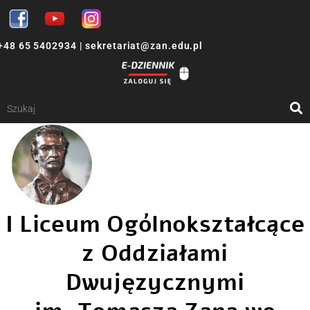
+48 65 5402934
|
sekretariat@zan.edu.pl
I Liceum Ogólnokształcące
z Oddziałami
Dwujęzycznymi