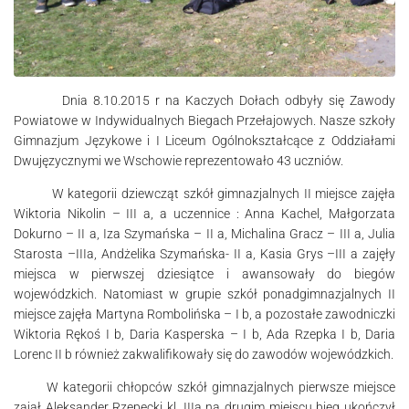
Dnia 8.10.2015 r na Kaczych Dołach odbyły się Zawody
Powiatowe w Indywidualnych Biegach Przełajowych. Nasze szkoły
Gimnazjum Językowe i I Liceum Ogólnokształcące z Oddziałami
Dwujęzycznymi we Wschowie reprezentowało 43 uczniów.
W kategorii dziewcząt szkół gimnazjalnych II miejsce zajęła
Wiktoria Nikolin – III a, a uczennice : Anna Kachel, Małgorzata
Dokurno – II a, Iza Szymańska – II a, Michalina Gracz – III a, Julia
Starosta –IIIa, Andżelika Szymańska- II a, Kasia Grys –III a zajęły
miejsca w pierwszej dziesiątce i awansowały do biegów
wojewódzkich. Natomiast w grupie szkół ponadgimnazjalnych II
miejsce zajęła Martyna Rombolińska – I b, a pozostałe zawodniczki
Wiktoria Rękoś I b, Daria Kasperska – I b, Ada Rzepka I b, Daria
Lorenc II b również zakwalifikowały się do zawodów wojewódzkich.
W kategorii chłopców szkół gimnazjalnych pierwsze miejsce
zajął Aleksander Rzepecki kl. IIIa na drugim miejscu bieg ukończył