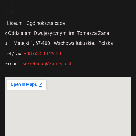
Posts not
found
I Liceum Ogólnokształcące
z Oddziałami Dwujęzycznymi
im. Tomasza Zana
ul. Matejki 1,
67-400 Wschowa lubuskie, Polska
Tel./fax
+48 65 540 29 34
e-mail:
sekretariat@zan.edu.pl