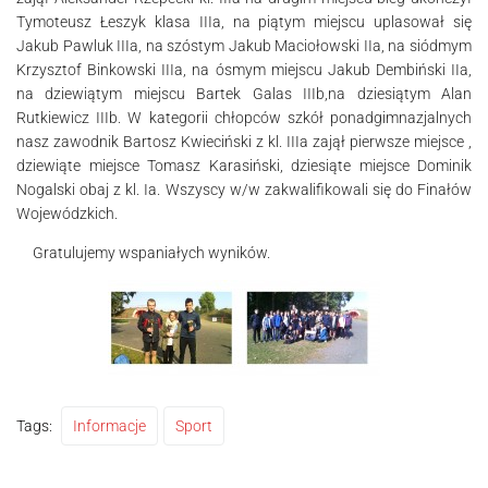
Tymoteusz Łeszyk klasa IIIa, na piątym miejscu uplasował się
Jakub Pawluk IIIa, na szóstym Jakub Maciołowski IIa, na siódmym
Krzysztof Binkowski IIIa, na ósmym miejscu Jakub Dembiński IIa,
na dziewiątym miejscu Bartek Galas IIIb,na dziesiątym Alan
Rutkiewicz IIIb. W kategorii chłopców szkół ponadgimnazjalnych
nasz zawodnik Bartosz Kwieciński z kl. IIIa zajął pierwsze miejsce ,
dziewiąte miejsce Tomasz Karasiński, dziesiąte miejsce Dominik
Nogalski obaj z kl. Ia. Wszyscy w/w zakwalifikowali się do Finałów
Wojewódzkich.
Gratulujemy wspaniałych wyników.
Tags:
Informacje
Sport