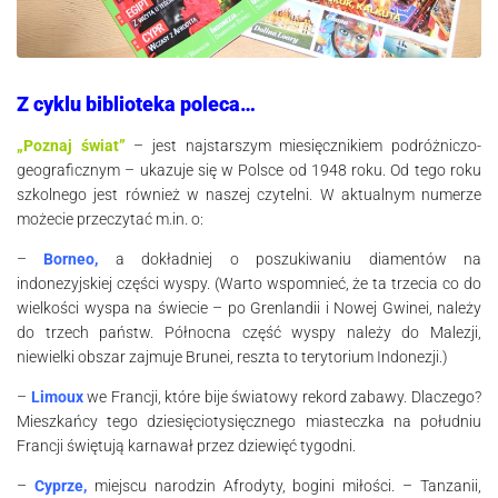
Z cyklu biblioteka poleca…
„Poznaj świat”
– jest najstarszym miesięcznikiem podróżniczo-
geograficznym – ukazuje się w Polsce od 1948 roku. Od tego roku
szkolnego jest również w naszej czytelni. W aktualnym numerze
możecie przeczytać m.in. o:
–
Borneo,
a dokładniej o poszukiwaniu diamentów na
indonezyjskiej części wyspy. (Warto wspomnieć, że ta trzecia co do
wielkości wyspa na świecie – po Grenlandii i Nowej Gwinei, należy
do trzech państw. Północna część wyspy należy do Malezji,
niewielki obszar zajmuje Brunei, reszta to terytorium Indonezji.)
–
Limoux
we Francji, które bije światowy rekord zabawy. Dlaczego?
Mieszkańcy tego dziesięciotysięcznego miasteczka na południu
Francji świętują karnawał przez dziewięć tygodni.
–
Cyprze,
miejscu narodzin Afrodyty, bogini miłości. – Tanzanii,