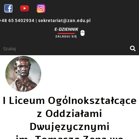
+48 65 5402934
|
sekretariat@zan.edu.pl
I Liceum Ogólnokształcące
z Oddziałami
Dwujęzycznymi