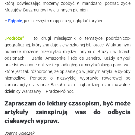
którą odwiedzając możemy zdobyć Kilimandżaro, poznać życie
Masajów, Buszmenów i wielu innych plemion.
–
Egipcie,
jaki nieczęsto mają okazję oglądać turyści.
„Podróże”
– to drugi miesięcznik o tematyce podróżniczo-
geograficznej, który znajduje się w szkolnej bibliotece. W aktualnym
numerze możecie przeczytać między innymi o Brazylii w trzech
odsłonach – Bahia, Amazonka i Rio de Janeiro. Każdy artykuł
przedstawia inne oblicze tego odległego amerykańskiego państwa,
które jest tak różnorodne, że opisanie go w jednym artykule byłoby
niemożliwe. Ponadto o niezwykłej wyprawie rowerowej po
zamarzniętym Jeziorze Bajkał oraz o najbardziej rozpoznawalnej
dzielnicy Warszawy – Pradze-Północ.
Zapraszam do lektury czasopism, być może
artykuły zainspirują was do odbycia
ciekawych wypraw.
Joanna Ocieczek