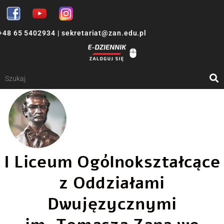
+48 65 5402934
|
sekretariat@zan.edu.pl
I Liceum Ogólnokształcące
z Oddziałami
Dwujęzycznymi