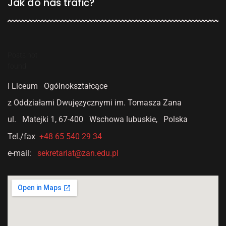
Jak do nas trafić?
Posts not
found
I Liceum Ogólnokształcące
z Oddziałami Dwujęzycznymi
im. Tomasza Zana
ul. Matejki 1,
67-400 Wschowa lubuskie, Polska
Tel./fax
+48 65 540 29 34
e-mail:
sekretariat@zan.edu.pl