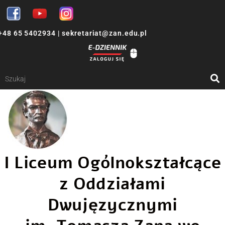
+48 65 5402934
|
sekretariat@zan.edu.pl
I Liceum Ogólnokształcące
z Oddziałami
Dwujęzycznymi