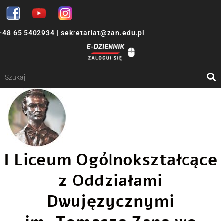
+48 65 5402934
|
sekretariat@zan.edu.pl
I Liceum Ogólnokształcące
z Oddziałami
Dwujęzycznymi