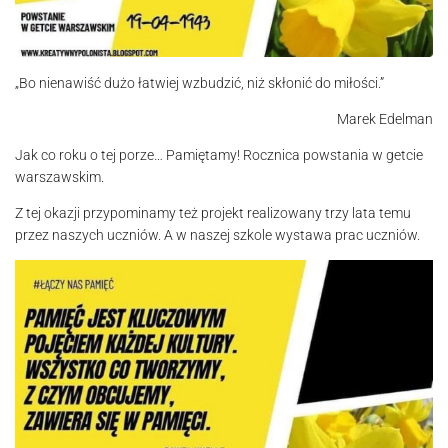
„Bo nienawiść dużo łatwiej wzbudzić, niż skłonić do miłości.”
Marek Edelman
Jak co roku o tej porze… Pamiętamy! Rocznica powstania w getcie
warszawskim.
Z tej okazji przypominamy też projekt realizowany trzy lata temu
przez naszych uczniów. A w naszej szkole wystawa prac uczniów.