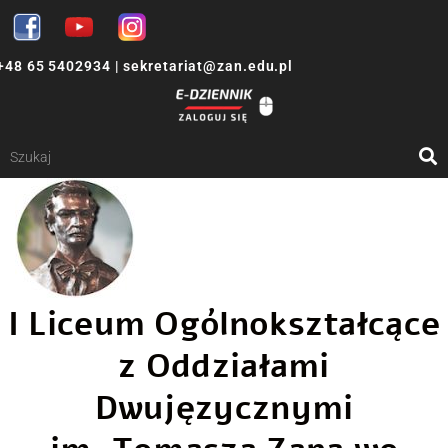
+48 65 5402934
|
sekretariat@zan.edu.pl
I Liceum Ogólnokształcące
z Oddziałami
Dwujęzycznymi