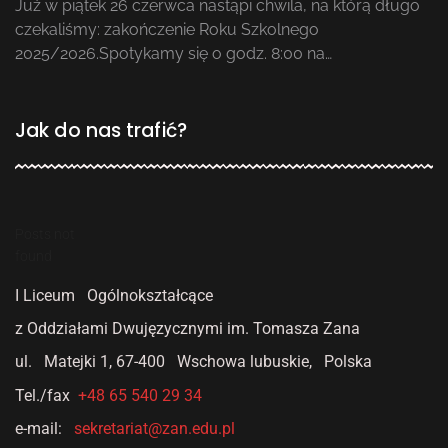
Już w piątek 26 czerwca nastąpi chwila, na którą długo
czekaliśmy: zakończenie Roku Szkolnego
2025/2026.Spotykamy się o godz. 8:00 na…
Jak do nas trafić?
Posts not
found
I Liceum Ogólnokształcące
z Oddziałami Dwujęzycznymi
im. Tomasza Zana
ul. Matejki 1,
67-400 Wschowa lubuskie, Polska
Tel./fax
+48 65 540 29 34
e-mail:
sekretariat@zan.edu.pl