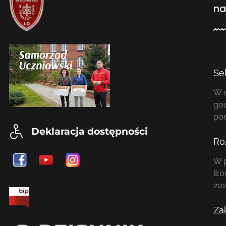
na
Se
W o
god
po
Deklaracja dostępności
Ro
W p
8:0
202
Za