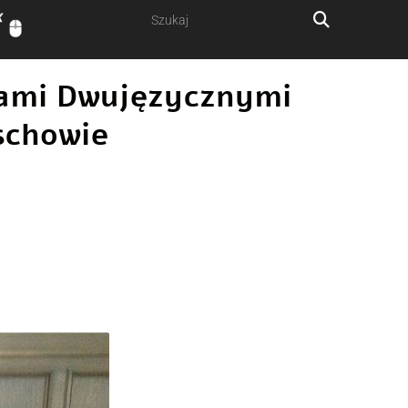
ałami Dwujęzycznymi
schowie