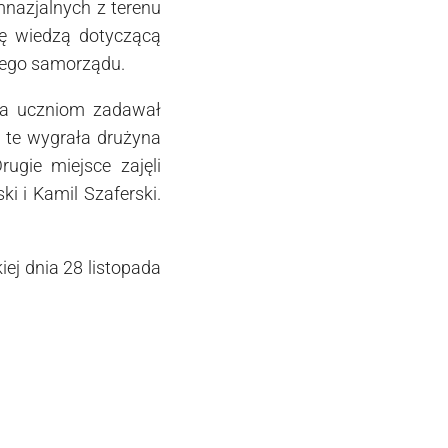
nazjalnych z terenu
ię wiedzą dotyczącą
nego samorządu.
ia uczniom zadawał
 te wygrała drużyna
rugie miejsce zajęli
 i Kamil Szaferski.
ej dnia 28 listopada