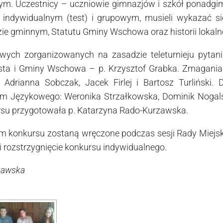
m. Uczestnicy – uczniowie gimnazjów i szkół ponadgim
 indywidualnym (test) i grupowym, musieli wykazać s
ie gminnym, Statutu Gminy Wschowa oraz historii lokal
ych zorganizowanych na zasadzie teleturnieju pytan
asta i Gminy Wschowa – p. Krzysztof Grabka. Zmagania
Adrianna Sobczak, Jacek Firlej i Bartosz Turliński. D
m Językowego: Weronika Strzałkowska, Dominik Nogalski
rsu przygotowała p. Katarzyna Rado-Kurzawska.
 konkursu zostaną wręczone podczas sesji Rady Miejski
i rozstrzygnięcie konkursu indywidualnego.
zawska