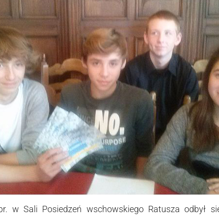
 br. w Sali Posiedzeń wschowskiego Ratusza odbył si