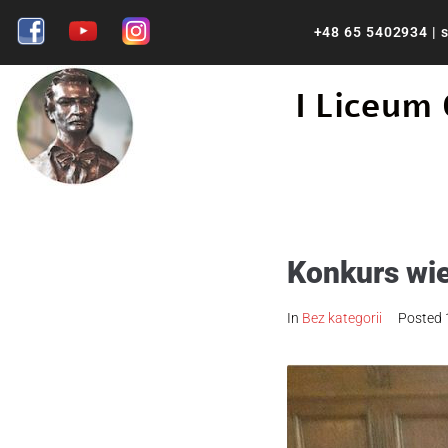
+48 65 5402934
|
s
I Liceum
Konkurs wi
In
Bez kategorii
Posted