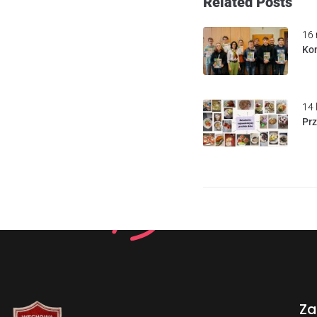
Related Posts
16 
Kon
14 
Pr
Za