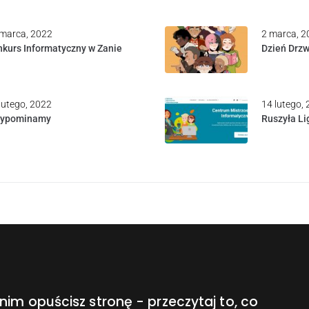
marca, 2022
2 marca, 2
kurs Informatyczny w Zanie
Dzień Drzw
lutego, 2022
14 lutego,
zypominamy
Ruszyła Li
nim opuścisz stronę - przeczytaj to, co