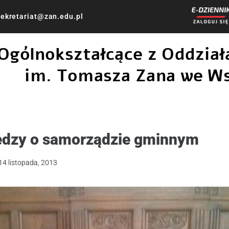
ekretariat@zan.edu.pl
 Ogólnokształcące z Oddzi
im. Tomasza Zana we W
edzy o samorządzie gminnym
14 listopada, 2013