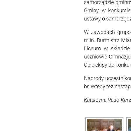
samorządzie gminny
Gminy, w konkursie
ustawy o samorządz
W zawodach grupow
m.in. Burmistrz Mi
Liceum w składzie: 
uczniowie Gimnazju
Obie ekipy do konku
Nagrody uczestnikom
br. Wtedy też nastąp
Katarzyna Rado-Kur