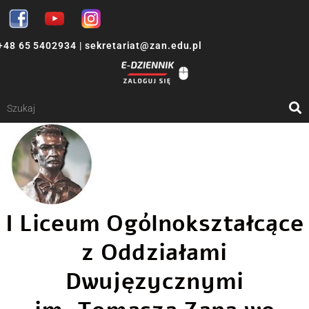
+48 65 5402934
|
sekretariat@zan.edu.pl
I Liceum Ogólnokształcące
z Oddziałami
Dwujęzycznymi