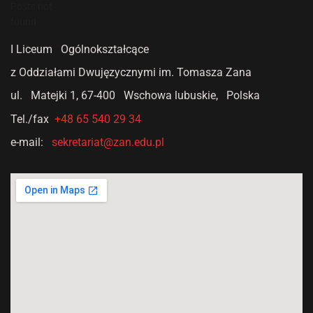
Posts not
found
I Liceum Ogólnokształcące
z Oddziałami Dwujęzycznymi
im. Tomasza Zana
ul. Matejki 1,
67-400 Wschowa lubuskie, Polska
Tel./fax
+48 65 540 29 34
e-mail:
sekretariat@zan.edu.pl