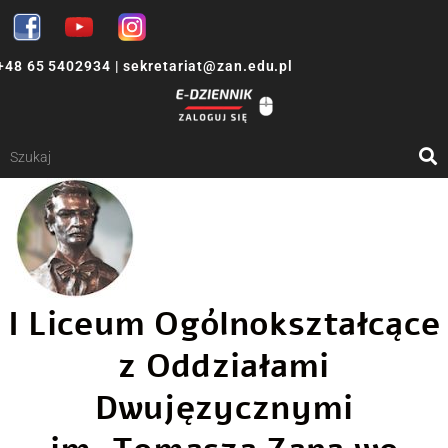
+48 65 5402934
|
sekretariat@zan.edu.pl
I Liceum Ogólnokształcące
z Oddziałami
Dwujęzycznymi