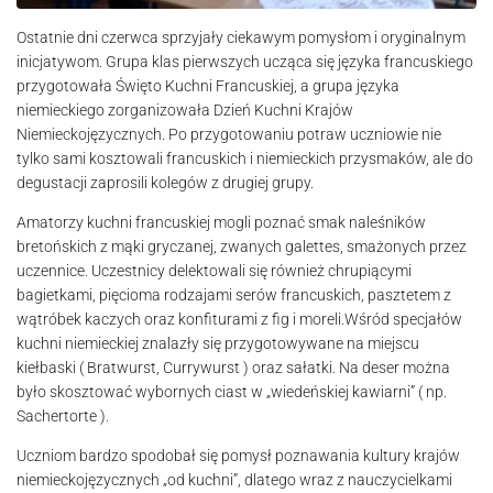
Ostatnie dni czerwca sprzyjały ciekawym pomysłom i oryginalnym
inicjatywom. Grupa klas pierwszych ucząca się języka francuskiego
przygotowała Święto Kuchni Francuskiej, a grupa języka
niemieckiego zorganizowała Dzień Kuchni Krajów
Niemieckojęzycznych. Po przygotowaniu potraw uczniowie nie
tylko sami kosztowali francuskich i niemieckich przysmaków, ale do
degustacji zaprosili kolegów z drugiej grupy.
Amatorzy kuchni francuskiej mogli poznać smak naleśników
bretońskich z mąki gryczanej, zwanych galettes, smażonych przez
uczennice. Uczestnicy delektowali się również chrupiącymi
bagietkami, pięcioma rodzajami serów francuskich, pasztetem z
wątróbek kaczych oraz konfiturami z fig i moreli.Wśród specjałów
kuchni niemieckiej znalazły się przygotowywane na miejscu
kiełbaski ( Bratwurst, Currywurst ) oraz sałatki. Na deser można
było skosztować wybornych ciast w „wiedeńskiej kawiarni” ( np.
Sachertorte ).
Uczniom bardzo spodobał się pomysł poznawania kultury krajów
niemieckojęzycznych „od kuchni”, dlatego wraz z nauczycielkami