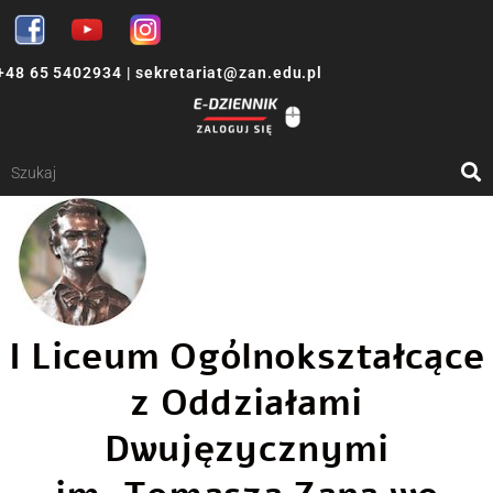
+48 65 5402934
|
sekretariat@zan.edu.pl
I Liceum Ogólnokształcące
z Oddziałami
Dwujęzycznymi