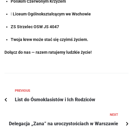
Polskim Czerwonym Krzyżem
I
Liceum Ogólnokształcącym we Wschowie
ZS Strzelec OSW JS 4047
Twoja krew może stać się czyimś życiem.
Dołącz do nas — razem ratujemy ludzkie życie!
PREVIOUS
List do Ósmoklasistów i Ich Rodziców
NEXT
Delegacja „Zana” na uroczystościach w Warszawie