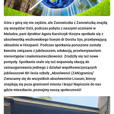
Góra z górą się nie zejdzie, ale Zanowiczka z Zanowiczką znajdą
się wszędzie! Dziś, podczas pobytu z naszymi uczniami w
Maladze, pani dyrektor Agata Karolczyk-Kozyra spotkała się z
absolwentką wschowskiego liceum dr Dorota Sys, przebywającą
aktualnie w Hiszpanii. Podczas spotkania poruszone zostały
kwestie związane z jubileuszem, edukacją, przełamywaniem
stereotypów i małomiasteczkowości. Zrodziły się też nowe
pomysły. Spotkanie stało się też wspaniałą okazją do
zainaugurowania jednego z działań współtowarzyszących
jubileuszowi 80-lecia szkoły „Absolwenci (ZAN)granicą”
Zwracamy się do wszystkich absolwentów Liceum, którzy
znajdują się poza granicami miasta i kraju! Napiszcie do nas
gdzie mieszkacie, poznajmy naszą społeczność!