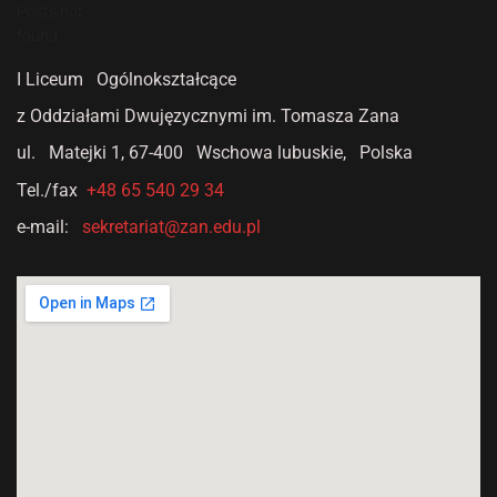
Posts not
found
I Liceum Ogólnokształcące
z Oddziałami Dwujęzycznymi
im. Tomasza Zana
ul. Matejki 1,
67-400 Wschowa lubuskie, Polska
Tel./fax
+48 65 540 29 34
e-mail:
sekretariat@zan.edu.pl