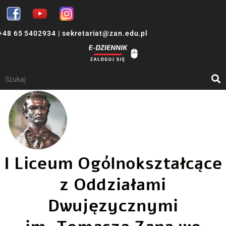
+48 65 5402934
|
sekretariat@zan.edu.pl
I Liceum Ogólnokształcące
z Oddziałami
Dwujęzycznymi