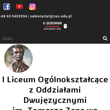
+48 65 5402934
|
sekretariat@zan.edu.pl
I Liceum Ogólnokształcące
z Oddziałami
Dwujęzycznymi