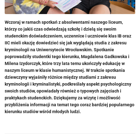
Wczoraj w ramach spotkań z absolwentami naszego liceum,
którzy co jakiś czas odwiedzają szkołę i dzielą się swoim
studenckim doświadczeniem, uczennice i uczniowie klas IB oraz
IIC mieli okazję dowiedzieć się jak wyglądają studia z zakresu
kryminologii na Uniwersytecie Wrocławskim. Spotkanie
poprowadziły studentki tego kierunku, Magdalena Gadkowska i
Milena Izydorczyk, które trzy lata temu ukończyły edukację w
naszym liceum w klasie humanistycznej. W trakcie spotkania
dziewczyny wyjaśniły różnice między studiami z zakresu
kryminologii i kryminalistyki, podkreślały aspekt psychologiczny
swoich studiów, opowiadały również o typowych zajęciach i
praktykach studenckich. Dziękujemy za wizytę i możliwość
przybliżenia informacji na temat tego coraz bardziej popularnego
kierunku studiów wśród młodych ludzi.