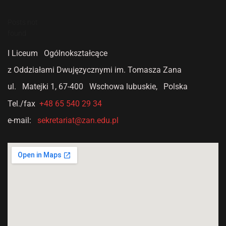
Posts not
found
I Liceum Ogólnokształcące
z Oddziałami Dwujęzycznymi
im. Tomasza Zana
ul. Matejki 1,
67-400 Wschowa lubuskie, Polska
Tel./fax
+48 65 540 29 34
e-mail:
sekretariat@zan.edu.pl