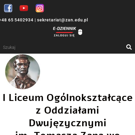
+48 65 5402934
|
sekretariat@zan.edu.pl
I Liceum Ogólnokształcące
z Oddziałami
Dwujęzycznymi