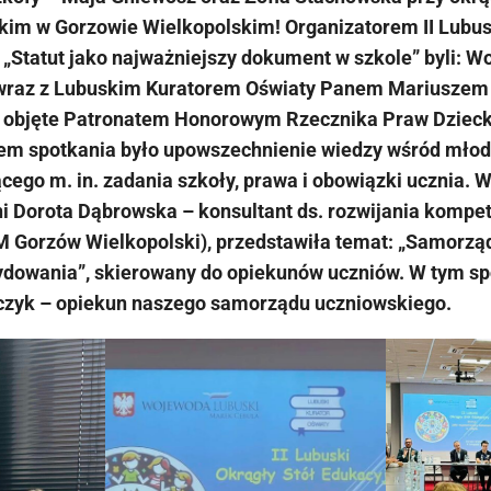
im w Gorzowie Wielkopolskim! Organizatorem II Lubu
 „Statut jako najważniejszy dokument w szkole” byli: 
wraz z Lubuskim Kuratorem Oświaty Panem Mariuszem
 objęte Patronatem Honorowym Rzecznika Praw Dzieck
lem spotkania było upowszechnienie wiedzy wśród młod
ego m. in. zadania szkoły, prawa i obowiązki ucznia. 
i Dorota Dąbrowska – konsultant ds. rozwijania kompet
 Gorzów Wielkopolski), przedstawiła temat: „Samorząd 
dowania”, skierowany do opiekunów uczniów. W tym spo
zyk – opiekun naszego samorządu uczniowskiego.