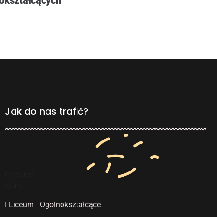
okształcących
Jak do nas trafić?
Posts not
found
I Liceum Ogólnokształcące