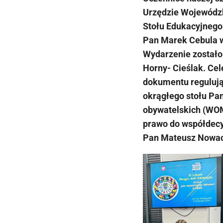
Urzędzie Wojewódzk
Stołu Edukacyjnego
Pan Marek Cebula 
Wydarzenie zostało
Horny- Cieślak. Ce
dokumentu regulując
okrągłego stołu Pan
obywatelskich (WOM
prawo do współdecy
Pan Mateusz Nowac