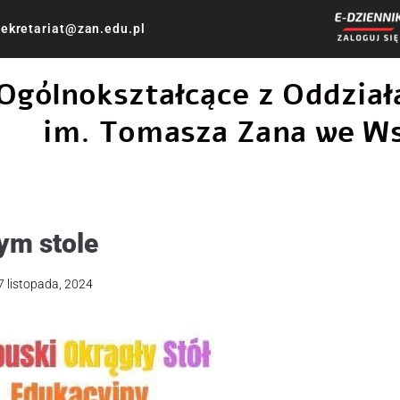
ekretariat@zan.edu.pl
 Ogólnokształcące z Oddzi
im. Tomasza Zana we W
ym stole
7 listopada, 2024