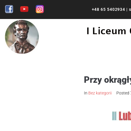
+48 65 5402934
|
s
I Liceum
Przy okrągł
In
Bez kategorii
Posted