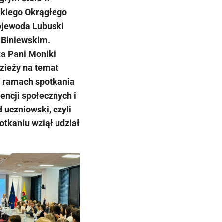
skiego Okrągłego
Wojewoda Lubuski
 Biniewskim.
a Pani Moniki
zieży na temat
W ramach spotkania
encji społecznych i
uczniowski, czyli
tkaniu wziął udział