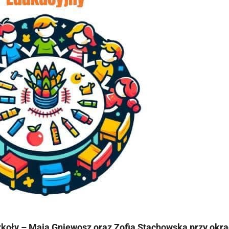
zkoły – Maja Gniewosz oraz Zofia Stachowska przy okrą