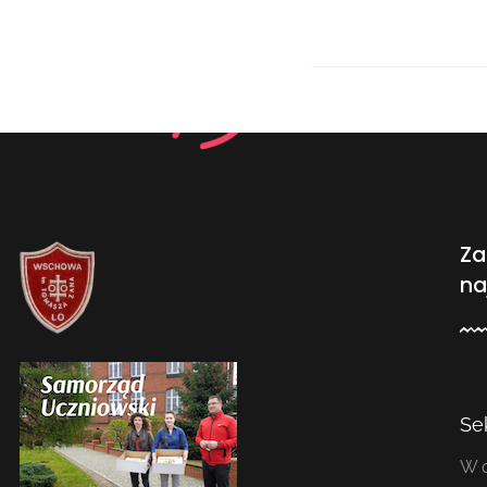
Za
na
Se
W o