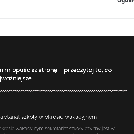
Ogóln
nim opuścisz stronę - przeczytaj to, co
jważniejsze
kretariat szkoły w okresie wakacyjnym
kresie wakacyjnym sekretariat szkoły czynny jest w