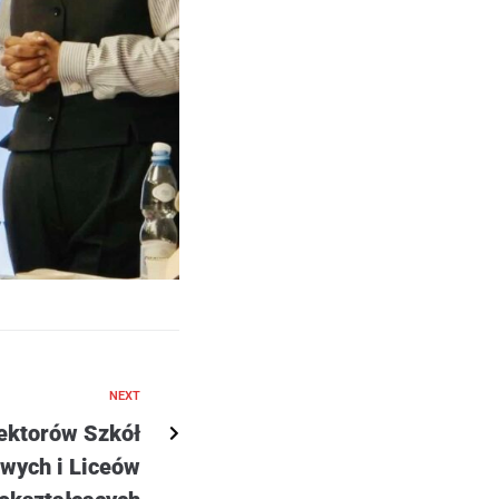
NEXT
ektorów Szkół
wych i Liceów