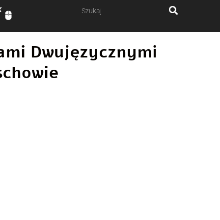
ałami Dwujęzycznymi
schowie