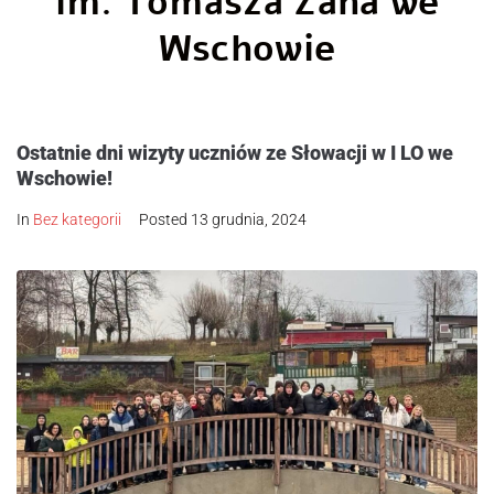
im. Tomasza Zana we
Wschowie
Ostatnie dni wizyty uczniów ze Słowacji w I LO we
Wschowie!
In
Bez kategorii
Posted
13 grudnia, 2024