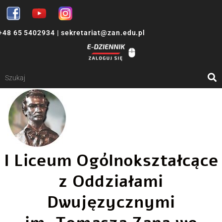
+48 65 5402934
|
sekretariat@zan.edu.pl
I Liceum Ogólnokształcące
z Oddziałami
Dwujęzycznymi