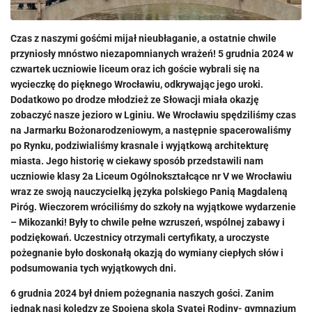
Czas z naszymi gośćmi mijał nieubłaganie, a ostatnie chwile
przyniosły mnóstwo niezapomnianych wrażeń! 5 grudnia 2024 w
czwartek uczniowie liceum oraz ich goście wybrali się na
wycieczkę do pięknego Wrocławiu, odkrywając jego uroki.
Dodatkowo po drodze młodzież ze Słowacji miała okazję
zobaczyć nasze jezioro w Lginiu. We Wrocławiu spędziliśmy czas
na Jarmarku Bożonarodzeniowym, a następnie spacerowaliśmy
po Rynku, podziwialiśmy krasnale i wyjątkową architekturę
miasta. Jego historię w ciekawy sposób przedstawili nam
uczniowie klasy 2a Liceum Ogólnokształcące nr V we Wrocławiu
wraz ze swoją nauczycielką języka polskiego Panią Magdaleną
Piróg. Wieczorem wróciliśmy do szkoły na wyjątkowe wydarzenie
– Mikozanki! Były to chwile pełne wzruszeń, wspólnej zabawy i
podziękowań. Uczestnicy otrzymali certyfikaty, a uroczyste
pożegnanie było doskonałą okazją do wymiany ciepłych słów i
podsumowania tych wyjątkowych dni.
6 grudnia 2024 był dniem pożegnania naszych gości. Zanim
jednak nasi koledzy ze Spojena skola Svatej Rodiny- gymnazium