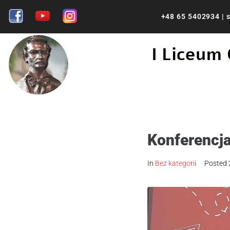
+48 65 5402934
|
s
I Liceum
Konferencja
In
Bez kategorii
Posted