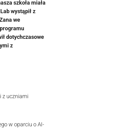
nasza szkoła miała
Lab wystąpił z
 Zana we
 programu
awił dotychczasowe
nymi z
i z uczniami
o w oparciu o AI-