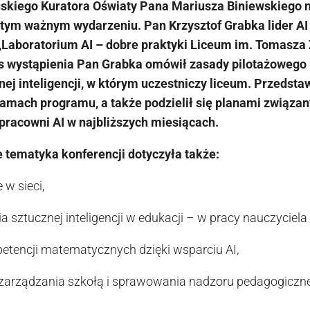
uskiego Kuratora Oświaty Pana Mariusza Biniewskiego 
 tym ważnym wydarzeniu. Pan Krzysztof Grabka lider AI 
 „Laboratorium AI – dobre praktyki Liceum im. Tomasza
 wystąpienia Pan Grabka omówił zasady pilotażowego
nej inteligencji, w którym uczestniczy liceum. Przedst
ramach programu, a także podzielił się planami związa
racowni AI w najbliższych miesiącach.
e tematyka konferencji dotyczyła także:
w sieci,
sztucznej inteligencji w edukacji – w pracy nauczyciela 
etencji matematycznych dzięki wsparciu AI,
rządzania szkołą i sprawowania nadzoru pedagogiczneg