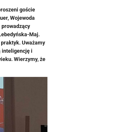
proszeni goście
auer, Wojewoda
n prowadzący
 Lebedyńska-Maj.
h praktyk. Uważamy
inteligencję i
wieku. Wierzymy, że