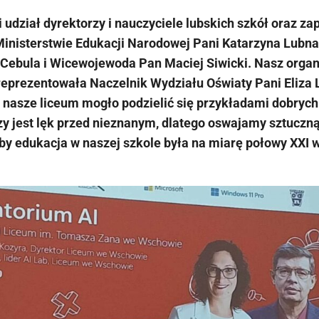
 udział dyrektorzy i nauczyciele lubskich szkół oraz za
Ministerstwie Edukacji Narodowej Pani Katarzyna Lubn
Cebula i Wicewojewoda Pan Maciej Siwicki. Nasz orga
eprezentowała Naczelnik Wydziału Oświaty Pani Eliza
 nasze liceum mogło podzielić się przykładami dobryc
y jest lęk przed nieznanym, dlatego oswajamy sztuczną 
by edukacja w naszej szkole była na miarę połowy XXI 