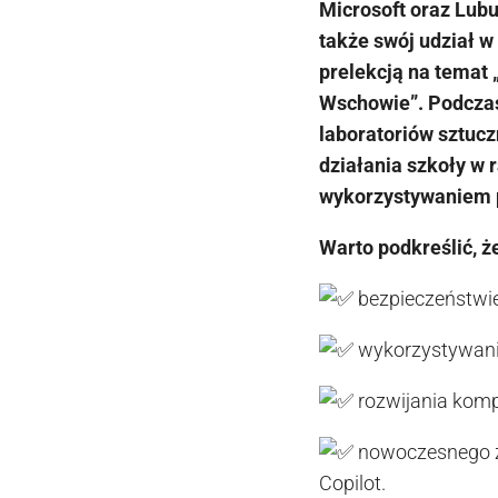
Microsoft oraz Lub
także swój udział w
prelekcją na temat
Wschowie”. Podczas
laboratoriów sztucz
działania szkoły w 
wykorzystywaniem p
Warto podkreślić, ż
bezpieczeństwie 
wykorzystywania 
rozwijania komp
nowoczesnego za
Copilot.