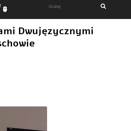
ałami Dwujęzycznymi
schowie