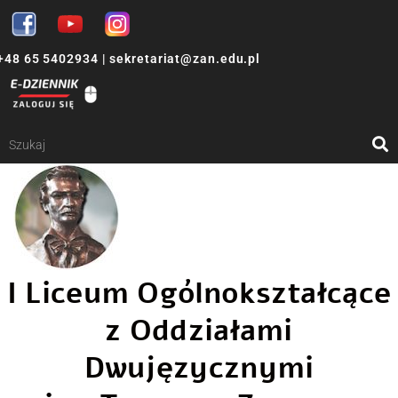
+48 65 5402934
|
sekretariat@zan.edu.pl
I Liceum Ogólnokształcące
z Oddziałami
Dwujęzycznymi