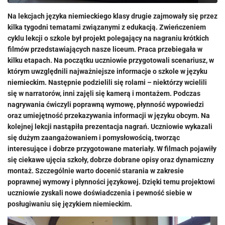
Na lekcjach języka niemieckiego klasy drugie zajmowały się przez
kilka tygodni tematami związanymi z edukacją. Zwieńczeniem
cyklu lekcji o szkole był projekt polegający na nagraniu krótkich
filmów przedstawiających nasze liceum. Praca przebiegała w
kilku etapach. Na początku uczniowie przygotowali scenariusz, w
którym uwzględnili najważniejsze informacje o szkole w języku
niemieckim. Następnie podzielili się rolami – niektórzy wcielili
się w narratorów, inni zajęli się kamerą i montażem. Podczas
nagrywania ćwiczyli poprawną wymowę, płynność wypowiedzi
oraz umiejętność przekazywania informacji w języku obcym. Na
kolejnej lekcji nastąpiła prezentacja nagrań. Uczniowie wykazali
się dużym zaangażowaniem i pomysłowością, tworząc
interesujące i dobrze przygotowane materiały. W filmach pojawiły
się ciekawe ujęcia szkoły, dobrze dobrane opisy oraz dynamiczny
montaż. Szczególnie warto docenić starania w zakresie
poprawnej wymowy i płynności językowej. Dzięki temu projektowi
uczniowie zyskali nowe doświadczenia i pewność siebie w
posługiwaniu się językiem niemieckim.