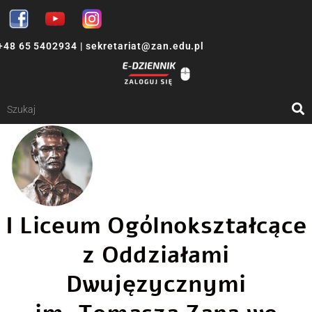
+48 65 5402934
|
sekretariat@zan.edu.pl
I Liceum Ogólnokształcące
z Oddziałami
Dwujęzycznymi