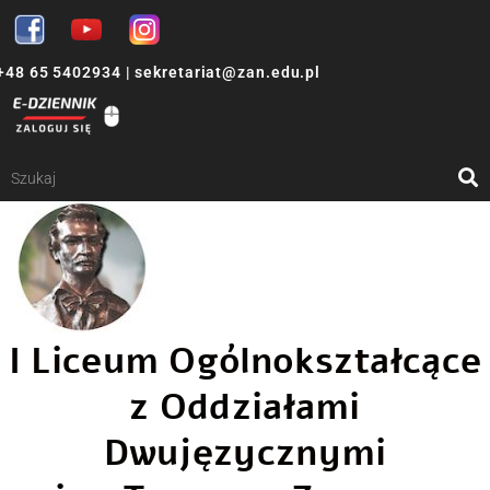
+48 65 5402934
|
sekretariat@zan.edu.pl
I Liceum Ogólnokształcące
z Oddziałami
Dwujęzycznymi