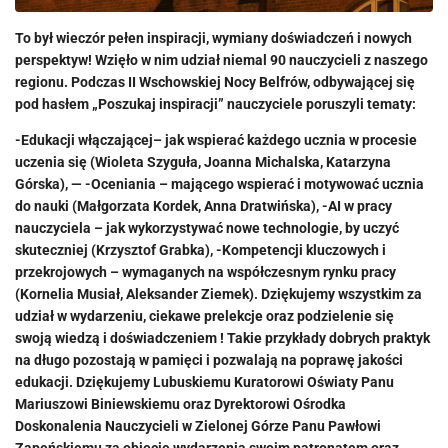
To był wieczór pełen inspiracji, wymiany doświadczeń i nowych
perspektyw! Wzięło w nim udział niemal 90 nauczycieli z naszego
regionu. Podczas II Wschowskiej Nocy Belfrów, odbywającej się
pod hasłem „Poszukaj inspiracji” nauczyciele poruszyli tematy:
-Edukacji włączającej– jak wspierać każdego ucznia w procesie
uczenia się (Wioleta Szyguła, Joanna Michalska, Katarzyna
Górska), — -Oceniania – mającego wspierać i motywować ucznia
do nauki (Małgorzata Kordek, Anna Dratwińska), -AI w pracy
nauczyciela – jak wykorzystywać nowe technologie, by uczyć
skuteczniej (Krzysztof Grabka), -Kompetencji kluczowych i
przekrojowych – wymaganych na współczesnym rynku pracy
(Kornelia Musiał, Aleksander Ziemek). Dziękujemy wszystkim za
udział w wydarzeniu, ciekawe prelekcje oraz podzielenie się
swoją wiedzą i doświadczeniem ! Takie przykłady dobrych praktyk
na długo pozostają w pamięci i pozwalają na poprawę jakości
edukacji.
Dziękujemy Lubuskiemu Kuratorowi Oświaty Panu
Mariuszowi Biniewskiemu oraz Dyrektorowi Ośrodka
Doskonalenia Nauczycieli w Zielonej Górze Panu Pawłowi