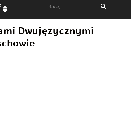
ałami Dwujęzycznymi
schowie