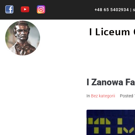
+48 65 5402934
|
s
I Liceum
I Zanowa Fa
In
Bez kategorii
Posted