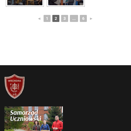
◄
1
2
3
...
6
►