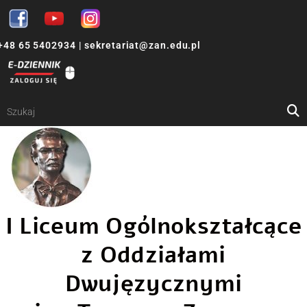
+48 65 5402934
|
sekretariat@zan.edu.pl
I Liceum Ogólnokształcące
z Oddziałami
Dwujęzycznymi