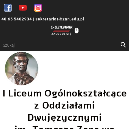
+48 65 5402934
|
sekretariat@zan.edu.pl
I Liceum Ogólnokształcące
z Oddziałami
Dwujęzycznymi