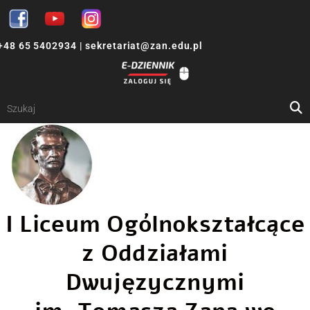
+48 65 5402934
|
sekretariat@zan.edu.pl
I Liceum Ogólnokształcące
z Oddziałami
Dwujęzycznymi