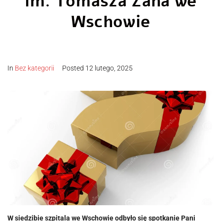
im. Tomasza Zana we
Wschowie
In
Bez kategorii
Posted
12 lutego, 2025
W siedzibie szpitala we Wschowie odbyło się spotkanie Pani