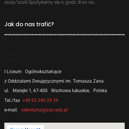
2025/2026.Spotykamy się o godz. 8:00 na…
Jak do nas trafić?
Posts not
found
I Liceum Ogólnokształcące
z Oddziałami Dwujęzycznymi
im. Tomasza Zana
ul. Matejki 1,
67-400 Wschowa lubuskie, Polska
Tel./fax
+48 65 540 29 34
e-mail:
sekretariat@zan.edu.pl