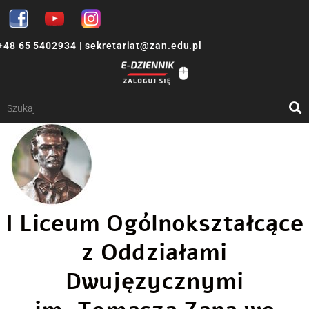
+48 65 5402934
|
sekretariat@zan.edu.pl
I Liceum Ogólnokształcące
z Oddziałami
Dwujęzycznymi