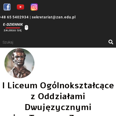
+48 65 5402934
|
sekretariat@zan.edu.pl
I Liceum Ogólnokształcące
z Oddziałami
Dwujęzycznymi